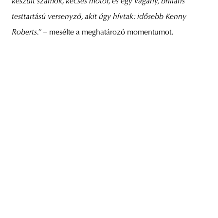
készült számok, kecses motor, és egy vagány, briliáns
testtartású versenyző, akit úgy hívtak: idősebb Kenny
Roberts.”
– mesélte a meghatározó momentumot.