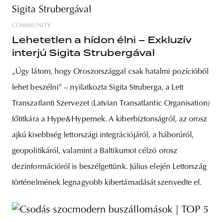
COMMUNITY
Lehetetlen a hídon élni – Exkluzív
interjú Sigita Strubergával
„Úgy látom, hogy Oroszországgal csak hatalmi pozícióból
lehet beszélni” – nyilatkozta Sigita Struberga, a Lett
Transzatlanti Szervezet (Latvian Transatlantic Organisation)
főtitkára a Hype&Hypernek. A kiberbiztonságról, az orosz
ajkú kisebbség lettországi integrációjáról, a háborúról,
geopolitikáról, valamint a Baltikumot célzó orosz
dezinformációról is beszélgettünk. Július elején Lettország
történelmének legnagyobb kibertámadását szenvedte el.