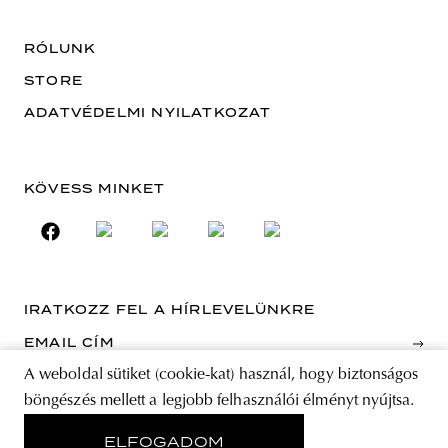
RÓLUNK
STORE
ADATVÉDELMI NYILATKOZAT
KÖVESS MINKET
IRATKOZZ FEL A HÍRLEVELÜNKRE
EMAIL CÍM
A weboldal sütiket (cookie-kat) használ, hogy biztonságos
böngészés mellett a legjobb felhasználói élményt nyújtsa.
A feliratkozással elfogadja az Általános Szerződési Feltételeket és kijelenti,
hogy elolvasta az Adatvédelmi nyilatkozatot.
ELFOGADOM