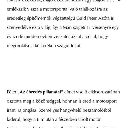
sokat krosszoztak, majd összebalhéztak egy csajon (…)”
–
emlékszik vissza a motorsporttal való találkozásra az
eredetileg építőmérnök végzettségű Guld Péter. Azóta is
szenvedélye ez a világ, így a Man-szigeti TT versenyre egy
évtizede minden évben visszatér azzal a céllal, hogy
megörökítse a kétkeréken száguldókat.
Péter
„Az ébredés pillanatai”
címet viselő cikksorozatában
osztotta meg a közönséggel, honnan is ered a motorsport
iránti rajongása. Személyes hangvételű beszámolóiból
kiderül, hogy a film után a fészerben tárolt motor