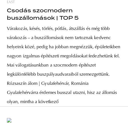
EAST
Csodás szocmodern
buszállomások | TOP 5
Várakozás, késés, törlés, pótlás, átszállás és még több
várakozás – a buszállomások nem tartoznak kedvenc
helyeink közé, pedig ha jobban megnézzük, épületeikben
nagyon izgalmas építészeti megoldásokat fedezhetünk fel.
Mai válogatásunkban a szocmodern építészet
legkülönfélébb buszpályaudvaraiból szemezgettünk.
Rózsaszín álom | Gyulafehérvár, Románia
Gyulafehérvárra érdemes busszal utazni, hisz az állomás
olyan, mintha a következő