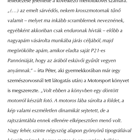
felfedezése jelentette a következő mérföldkövet számára.
„(…) az emelt sárvédős, nekem krosszmotornak tűnő
valamit – melyet ma inkább scramblernek neveznének,
egyébként akkoriban csak enduronak hívták – előbb a
nagyapám vásárolta munkába járás céljából, majd
megörökölte apám, amikor eladta saját P21-es
Pannóniáját, hogy az árából esküvői gyűrűt vegyen
anyámnak.”
– írta Péter, aki gyermekkorában már (egy
szemészorvosnál tett látogatás után) a Motorsport könyvet
is megszerezte.
„Volt ebben a könyvben egy döntött
motorról készült fotó. A motoros lába súrolta a földet, a
kép valami eszméletlen dinamikát sejtetett, de a
rajtszámtábla ennek ellenére elképesztően menő volt.
Nagy fehér, szinte négyszög alapon gyönyörű tipográfiával