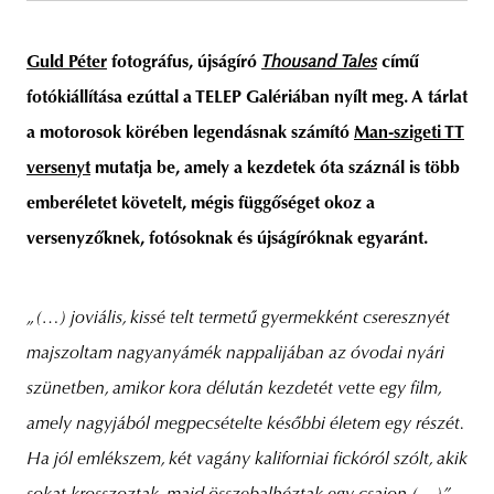
Guld Péter
fotográfus, újságíró
Thousand Tales
című
fotókiállítása ezúttal a TELEP Galériában nyílt meg. A tárlat
unity
budapest
poland
branding
a motorosok körében legendásnak számító
Man-szigeti TT
versenyt
mutatja be, amely a kezdetek óta száznál is több
emberéletet követelt, mégis függőséget okoz a
versenyzőknek, fotósoknak és újságíróknak egyaránt.
„(…) joviális, kissé telt termetű gyermekként cseresznyét
majszoltam nagyanyámék nappalijában az óvodai nyári
szünetben, amikor kora délután kezdetét vette egy film,
amely nagyjából megpecsételte későbbi életem egy részét.
Ha jól emlékszem, két vagány kaliforniai fickóról szólt, akik