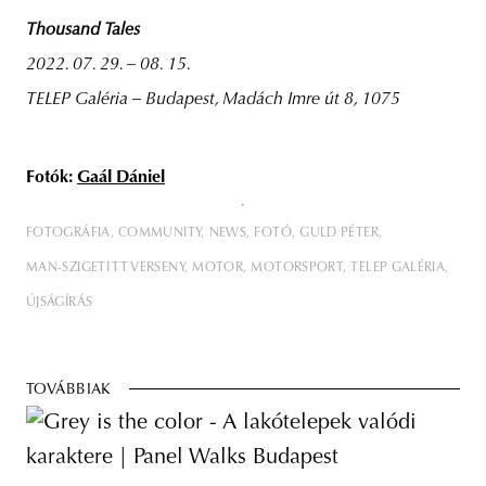
Thousand Tales
2022. 07. 29. – 08. 15.
TELEP Galéria – Budapest, Madách Imre út 8, 1075
Fotók:
Gaál Dániel
FOTOGRÁFIA
COMMUNITY
NEWS
FOTÓ
GULD PÉTER
MAN-SZIGETI TT VERSENY
MOTOR
MOTORSPORT
TELEP GALÉRIA
ÚJSÁGÍRÁS
TOVÁBBIAK