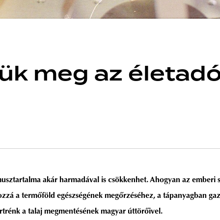
k meg az életadó t
musztartalma akár harmadával is csökkenhet. Ahogyan az emberi 
hozzá a termőföld egészségének megőrzéséhez, a tápanyagban gazd
rtrénk a talaj megmentésének magyar úttörőivel.