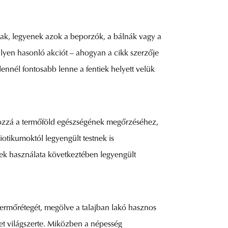
ak, legyenek azok a beporzók, a bálnák vagy a
ilyen hasonló akciót – ahogyan a cikk szerzője
ennél fontosabb lenne a fentiek helyett velük
hozzá a termőföld egészségének megőrzéséhez,
otikumoktól legyengült testnek is
ek használata következtében legyengült
termőrétegét, megölve a talajban lakó hasznos
t világszerte. Miközben a népesség