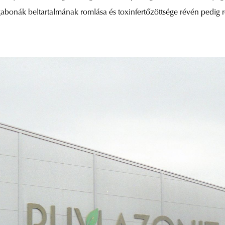
abonák beltartalmának romlása és toxinfertőzöttsége révén pedig 