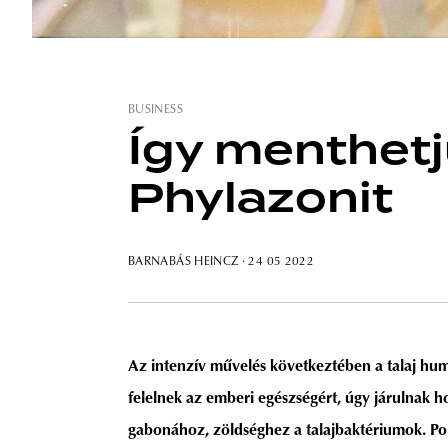
BUSINESS
Így menthetjü
Phylazonit
BARNABÁS HEINCZ
· 24 05 2022
Az intenzív művelés következtében a talaj hu
felelnek az emberi egészségért, úgy járulnak 
gabonához, zöldséghez a talajbaktériumok. Po