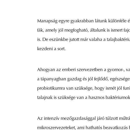
Manapság egyre gyakrabban látunk különféle ér
fák, amely jól megfogható, általunk is ismert 
is. De eszünkbe jutott már valaha a talajbaktér
kezdeni a sort.
Ahogyan az emberi szervezetben a gyomor-, va
a tápanyagban gazdag és jól fejlődő, egészsége
probiotikumra van szüksége, hogy ismét jól fu
talajnak is szüksége van a hasznos baktériumok
Az intenzív mezőgazdasággal járó túlzott műtrá
mikroszervezeteket, ami hathatós beavatkozás 