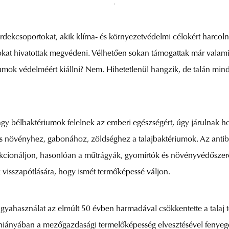
dekcsoportokat, akik klíma- és környezetvédelmi célokért harcoln
fajokat hivatottak megvédeni. Vélhetően sokan támogattak már valam
iumok védelméért kiállni? Nem. Hihetetlenül hangzik, de talán mind
gy bélbaktériumok felelnek az emberi egészségért, úgy járulnak 
s növényhez, gabonához, zöldséghez a talajbaktériumok. Az antibi
nkcionáljon, hasonlóan a műtrágyák, gyomírtók és növényvédőszer
 visszapótlására, hogy ismét termőképessé váljon.
gyahasználat az elmúlt 50 évben harmadával csökkentette a talaj 
hiányában a mezőgazdasági termelőképesség elvesztésével fenyege