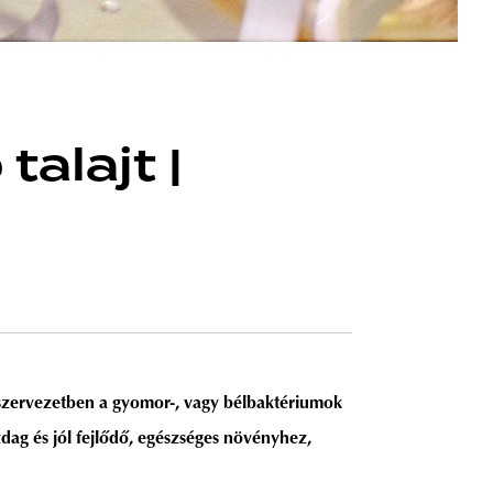
alajt |
szervezetben a gyomor-, vagy bélbaktériumok
ag és jól fejlődő, egészséges növényhez,