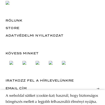
RÓLUNK
STORE
ADATVÉDELMI NYILATKOZAT
KÖVESS MINKET
IRATKOZZ FEL A HÍRLEVELÜNKRE
EMAIL CÍM
A weboldal sütiket (cookie-kat) használ, hogy biztonságos
A feliratkozással elfogadja az Általános Szerződési Feltételeket és kijelenti,
böngészés mellett a legjobb felhasználói élményt nyújtsa.