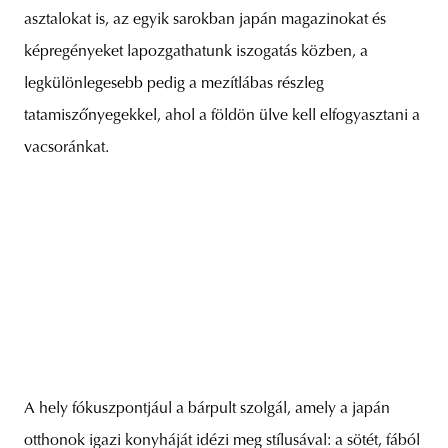
asztalokat is, az egyik sarokban japán magazinokat és
képregényeket lapozgathatunk iszogatás közben, a
legkülönlegesebb pedig a mezítlábas részleg
tatamiszőnyegekkel, ahol a földön ülve kell elfogyasztani a
vacsoránkat.
A hely fókuszpontjául a bárpult szolgál, amely a japán
otthonok igazi konyháját idézi meg stílusával: a sötét, fából