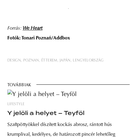
Forrás:
We Heart
Fotók: Tonari Poznań/Addbox
DESIGN
POZNAN
ÉTTEREM
JAPÁN
LENGYELORSZÁG
TOVÁBBIAK
LIFESTYLE
Y jelöli a helyet – Teyföl
Szaftpöttyökkel díszített kockás abrosz, rántott hús
krumplival, kedélyes, de határozott pincér lehetőleg