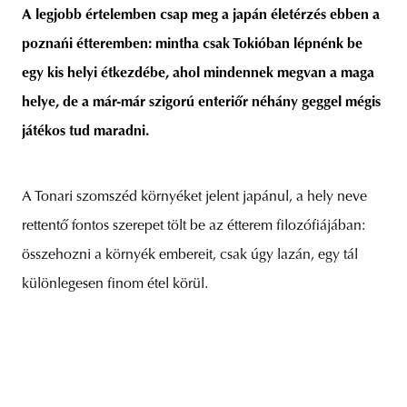
A legjobb értelemben csap meg a japán életérzés ebben a
poznańi étteremben: mintha csak Tokióban lépnénk be
egy kis helyi étkezdébe, ahol mindennek megvan a maga
unity
budapest
poland
branding
helye, de a már-már szigorú enteriőr néhány geggel mégis
játékos tud maradni.
A Tonari szomszéd környéket jelent japánul, a hely neve
rettentő fontos szerepet tölt be az étterem filozófiájában:
összehozni a környék embereit, csak úgy lazán, egy tál
különlegesen finom étel körül.