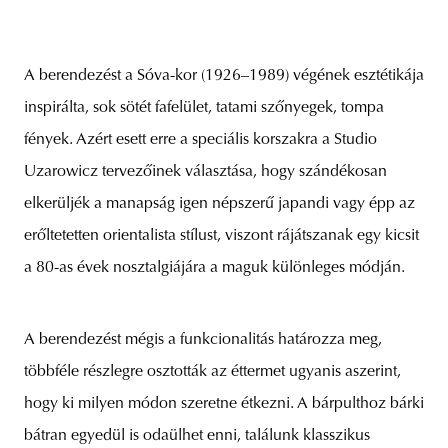
A berendezést a Sóva-kor (1926–1989) végének esztétikája
inspirálta, sok sötét fafelület, tatami szőnyegek, tompa
fények. Azért esett erre a speciális korszakra a Studio
Uzarowicz tervezőinek választása, hogy szándékosan
elkerüljék a manapság igen népszerű japandi vagy épp az
erőltetetten orientalista stílust, viszont rájátszanak egy kicsit
a 80-as évek nosztalgiájára a maguk különleges módján.
A berendezést mégis a funkcionalitás határozza meg,
többféle részlegre osztották az éttermet ugyanis aszerint,
hogy ki milyen módon szeretne étkezni. A bárpulthoz bárki
bátran egyedül is odaülhet enni, találunk klasszikus