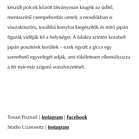
készült polcok között látványosan kiugrik az üdítő,
mentaszínű csempeborítás (amely a mosdókban is
visszaköszön), továbbá konyhai kiegészítők és retró japán
figurák vidítják fel a helyiséget. A falakra szintén korabeli
japán poszterek kerültek – ezek együtt a giccs egy
szerethető egyvelegét adják, ami tökéletesen ellensúlyozza
a tér már-már szigorú vonalvezetését.
Tonari Poznań
|
Instagram
|
Facebook
Studio Uzarowitz |
Instagram