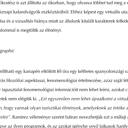
ratész is azt állította az ókorban, hogy olvasva többet tud meg a v
öznapi kalandvágyók eszköztárából. Ehhez képest egy virtuális ut
és a vizualitás hiánya miatt az általunk kitalált karakterek felfed
alommal is megtöltik az élményt.
ographic
ítható egy kanapén eltöltött fél óra egy kéthetes spanyolországi
s filozófiai aspektusai, fenomenológiai értelmezése, azaz saját lét
 tapasztalat fenomenológiai információit nem lehet leírni, azokat cs
etek nem elégitik ki.
„Ezt egyszerűen nem lehet újraalkotni a virtu
 hogy vannak olyan turisztikai élmények, amelyeknek az értéke a c
telni”
. Ramirez véleménye szerint bátran nevezhetjük ezt a műfajt 
zve az ilyen programok, és az azokat igénybe vevő laikusok hardv