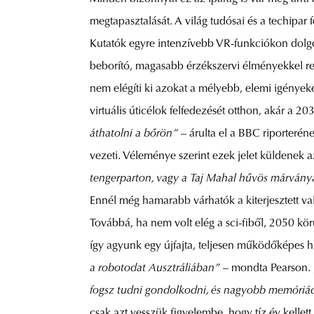
megtapasztalását. A világ tudósai és a techipar
Kutatók egyre intenzívebb VR-funkciókon dolgozn
beborító, magasabb érzékszervi élményekkel r
nem elégíti ki azokat a mélyebb, elemi igények
virtuális úticélok felfedezését otthon, akár a 20
áthatolni a bőrön”
– árulta el a BBC riporteréne
vezeti. Véleménye szerint ezek jelet küldenek
tengerparton, vagy a Taj Mahal hűvös márvány
Ennél még hamarabb várhatók a kiterjesztett v
Továbbá, ha nem volt elég a sci-fiből, 2050 kör
így agyunk egy újfajta, teljesen működőképes h
a robotodat Ausztráliában”
– mondta Pearson. 
fogsz tudni gondolkodni, és nagyobb memóriád
csak azt vesszük figyelembe, hogy tíz év kellet