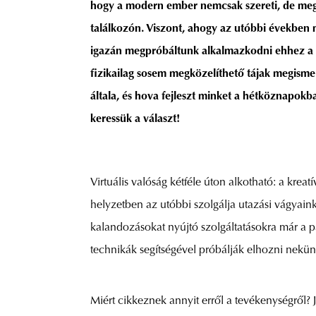
hogy a modern ember nemcsak szereti, de meg is
találkozón. Viszont, ahogy az utóbbi években 
igazán megpróbáltunk alkalmazkodni ehhez a zárt
fizikailag sosem megközelíthető tájak megism
általa, és hova fejleszt minket a hétköznapo
keressük a választ!
Virtuális valóság kétféle úton alkotható: a kreatí
helyzetben az utóbbi szolgálja utazási vágyaink 
kalandozásokat nyújtó szolgáltatásokra már a pa
technikák segítségével próbálják elhozni nekünk
Miért cikkeznek annyit erről a tevékenységről? 