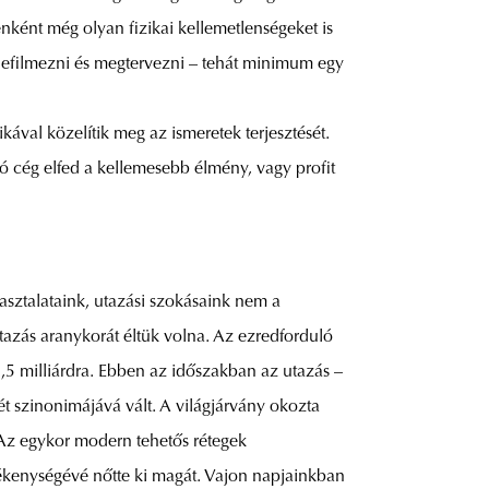
nként még olyan fizikai kellemetlenségeket is
 lefilmezni és megtervezni – tehát minimum egy
ával közelítik meg az ismeretek terjesztését.
tó cég elfed a kellemesebb élmény, vagy profit
asztalataink, utazási szokásaink nem a
utazás aranykorát éltük volna. Az ezredforduló
,5 milliárdra. Ebben az időszakban az utazás –
ét szinonimájává vált. A világjárvány okozta
 Az egykor modern tehetős rétegek
evékenységévé nőtte ki magát. Vajon napjainkban