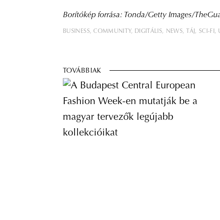
Borítókép forrása: Tonda/Getty Images/TheGu
BUSINESS
COMMUNITY
DIGITÁLIS
NEWS
TÁJ
SCI-FI
TOVÁBBIAK