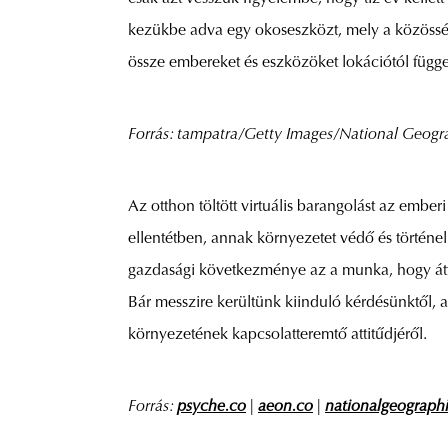
kezükbe adva egy okoseszközt, mely a közösségi
össze embereket és eszközöket lokációtól függet
Forrás:
tampatra/Getty Images
/National Geogr
Az otthon töltött virtuális barangolást az embe
ellentétben, annak környezetet védő és történe
gazdasági következménye az a munka, hogy átf
Bár messzire kerültünk kiinduló kérdésünktől, a
környezetének kapcsolatteremtő attitűdjéről.
Forrás:
psyche.co
|
aeon.co
|
nationalgeograph