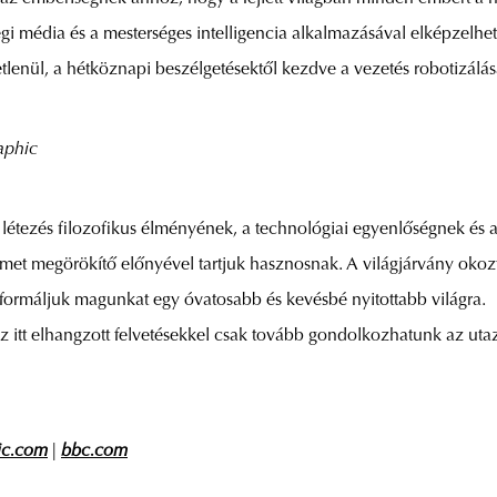
 média és a mesterséges intelligencia alkalmazásával elképzelhetet
lenül, a hétköznapi beszélgetésektől kezdve a vezetés robotizálásá
aphic
ri létezés filozofikus élményének, a technológiai egyenlőségnek és
lmet megörökítő előnyével tartjuk hasznosnak. A világjárvány okozt
ormáljuk magunkat egy óvatosabb és kevésbé nyitottabb világra.
z itt elhangzott felvetésekkel csak tovább gondolkozhatunk az utaz
ic.com
|
bbc.com