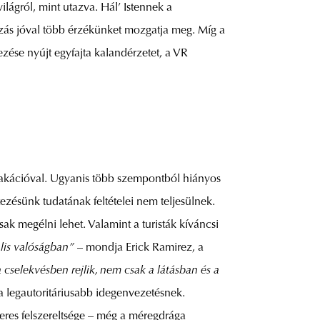
ilágról, mint utazva. Hál’ Istennek a
azás jóval több érzékünket mozgatja meg. Míg a
ezése nyújt egyfajta kalandérzetet, a VR
 vakációval. Ugyanis több szempontból hiányos
ezésünk tudatának feltételei nem teljesülnek.
ak megélni lehet. Valamint a turisták kíváncsi
ális valóságban”
– mondja Erick Ramirez, a
selekvésben rejlik, nem csak a látásban és a
a legautoritáriusabb idegenvezetésnek.
eres felszereltsége – még a méregdrága