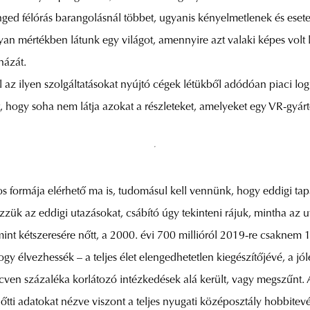
ed félórás barangolásnál többet, ugyanis kényelmetlenek és esete
an mértékben látunk egy világot, amennyire azt valaki képes volt
házát.
z ilyen szolgáltatásokat nyújtó cégek létükből adódóan piaci logik
t, hogy soha nem látja azokat a részleteket, amelyeket egy VR-gyár
 formája elérhető ma is, tudomásul kell vennünk, hogy eddigi tap
ézzük az eddigi utazásokat, csábító úgy tekinteni rájuk, mintha az 
nt kétszeresére nőtt, a 2000. évi 700 millióról 2019-re csaknem 1
y élvezhessék – a teljes élet elengedhetetlen kiegészítőjévé, a jól
cven százaléka korlátozó intézkedések alá került, vagy megszűnt.
lőtti adatokat nézve viszont a teljes nyugati középosztály hobbit