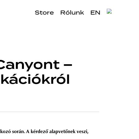
Store
Rólunk
EN
 Canyont –
akációkról
álkozó során. A kérdező alapvetőnek veszi,