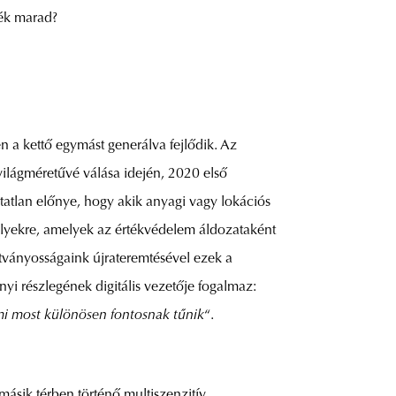
lék marad?
a kettő egymást generálva fejlődik. Az
 világméretűvé válása idején, 2020 első
atlan előnye, hogy akik anyagi vagy lokációs
helyekre, amelyek az értékvédelem áldozataként
 látványosságaink újrateremtésével ezek a
 részlegének digitális vezetője fogalmaz:
ami most különösen fontosnak tűnik
“.
másik térben történő multiszenzitív