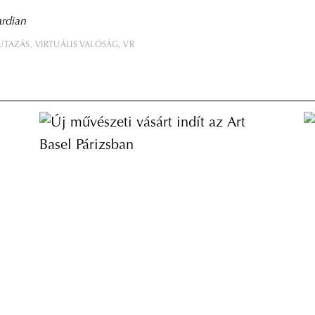
ardian
UTAZÁS
VIRTUÁLIS VALÓSÁG
VR