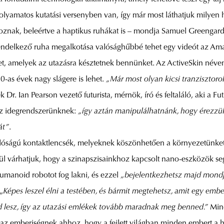
 folyamatos kutatási versenyben van, így már most láthatjuk milyen
ak, beleértve a haptikus ruhákat is – mondja Samuel Greengard, a V
endelkező ruha megalkotása valósághűbbé tehet egy videót az Ama
et, amelyek az utazásra késztetnek bennünket. Az ActiveSkin néven
30-as évek nagy slágere is lehet.
„Már most olyan kicsi tranzisztor
k Dr. Ian Pearson vezető futurista, mérnök, író és feltaláló, aki a F
 az idegrendszerünknek:
„így aztán manipulálhatnánk, hogy érezzük 
át”
.
alóságú kontaktlencsék, melyeknek köszönhetően a környezetünket p
ül várhatjuk, hogy a szinapszisainkhoz kapcsolt nano-eszközök segí
umanoid robotot fog lakni, és ezzel
„bejelentkezhetsz majd mondju
„
Képes leszel élni a testében, és bármit megtehetsz, amit egy embe
 lesz, így az utazási emlékek tovább maradnak meg benned.”
Mind
t az emberiségnek ahhoz, hogy a fejlett világban minden embert a h