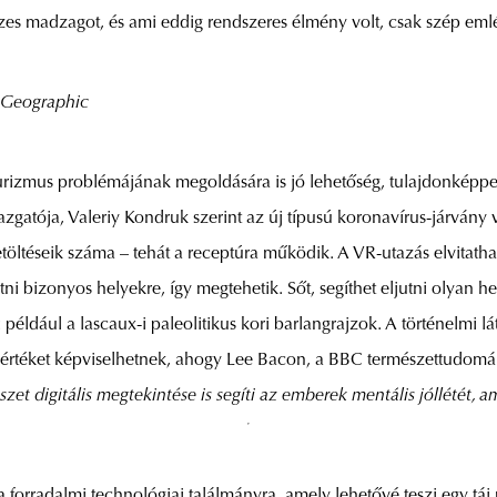
ézes madzagot, és ami eddig rendszeres élmény volt, csak szép em
 Geographic
zmus problémájának megoldására is jó lehetőség, tulajdonképpen 
gazgatója, Valeriy Kondruk szerint az új típusú koronavírus-járvány
ltéseik száma – tehát a receptúra működik. A VR-utazás elvitathat
ni bizonyos helyekre, így megtehetik. Sőt, segíthet eljutni olyan 
k: például a lascaux-i paleolitikus kori barlangrajzok. A történelmi
téket képviselhetnek, ahogy Lee Bacon, a BBC természettudományi
t digitális megtekintése is segíti az emberek mentális jóllétét, 
 forradalmi technológiai találmányra, amely lehetővé teszi egy táj 