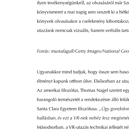
ilyen tevékenységünkről, az olvasásáról már Szók
könyvismeret a mai napig sem veszett ki a hétk
könyvek olvasásakor a cselekmény kibontakozása 
utazások nemcsak vizuális, hanem verbális tart
Forrás: mustafagull/Getty Images/National Ge
Ugyanakkor mind tudjuk, hogy össze sem hasonl
élményt kapunk otthon ülve. Elsősorban az utazá
Az amerikai filozófus, Thomas Nagel szerint egy
barangoló természetét a rendekezésre álló felül
Santa Clara Egyetem filozófusa.
„Úgy gondolom,
hallásban, és ezt a VR-nek nehéz lesz megismé
Másodsorban, a VR-utazás technikai jellegét né