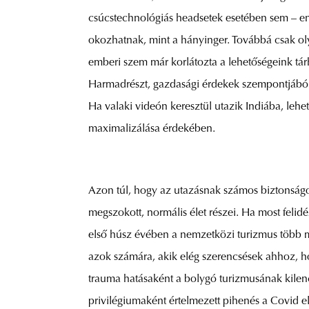
csúcstechnológiás headsetek esetében sem – eng
okozhatnak, mint a hányinger. Továbbá csak oly
emberi szem már korlátozta a lehetőségeink tár
Harmadrészt, gazdasági érdekek szempontjából a
Ha valaki videón keresztül utazik Indiába, lehe
maximalizálása érdekében.
Azon túl, hogy az utazásnak számos biztonságos
megszokott, normális élet részei. Ha most felid
első húsz évében a nemzetközi turizmus több mi
azok számára, akik elég szerencsések ahhoz, hog
trauma hatásaként a bolygó turizmusának kilen
privilégiumaként értelmezett pihenés a Covid e