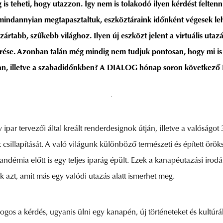
 teheti, hogy utazzon. Így nem is tolakodó ilyen kérdést feltenni 
mindannyian megtapasztaltuk, eszköztáraink időnként végesek leh
abb, szűkebb világhoz. Ilyen új eszközt jelent a virtuális utazás 
erése. Azonban talán még mindig nem tudjuk pontosan, hogy mi is
kban, illetve a szabadidőnkben? A DIALOG hónap soron következő
v ipar tervezői által kreált renderdesignok útján, illetve a valóságot
csillapítását. A való világunk különböző természeti és épített örök
ndémia előtt is egy teljes iparág épült. Ezek a kanapéutazási irodák
 azt, amit más egy valódi utazás alatt ismerhet meg.
Jogos a kérdés, ugyanis ülni egy kanapén, új történeteket és kultú