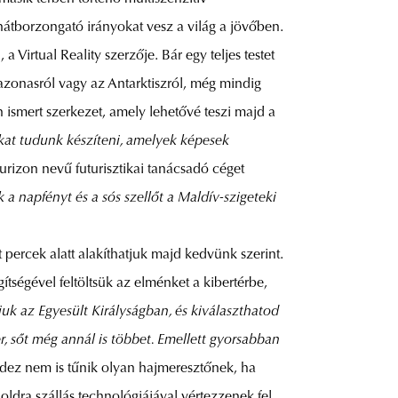
 hátborzongató irányokat vesz a világ a jövőben.
irtual Reality szerzője. Bár egy teljes testet
zonasról vagy az Antarktiszról, még mindig
 ismert szerkezet, amely lehetővé teszi majd a
okat tudunk készíteni, amelyek képesek
uturizon nevű futurisztikai tanácsadó céget
a napfényt és a sós szellőt a Maldív-szigeteki
ercek alatt alakíthatjuk majd kedvünk szerint.
tségével feltöltsük az elménket a kibertérbe,
k az Egyesült Királyságban, és kiválaszthatod
r, sőt még annál is többet. Emellett gyorsabban
ez nem is tűnik olyan hajmeresztőnek, ha
oldra szállás technológiájával vértezzenek fel,