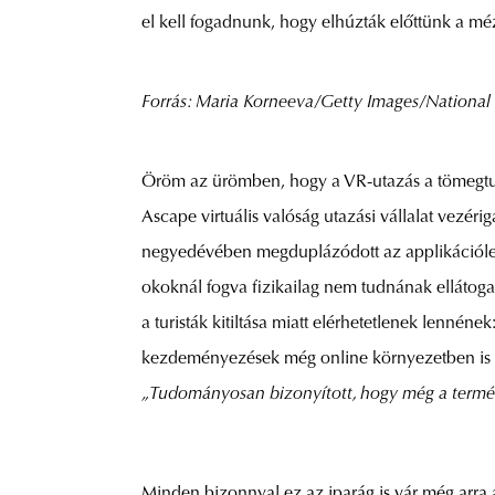
el kell fogadnunk, hogy elhúzták előttünk a m
Forrás:
Maria Korneeva
/Getty Images/National
Öröm az ürömben, hogy a VR-utazás a tömegturi
Ascape virtuális valóság utazási vállalat vezéri
negyedévében megduplázódott az applikációletö
okoknál fogva fizikailag nem tudnának ellátogat
a turisták kitiltása miatt elérhetetlenek lennéne
kezdeményezések még online környezetben is ér
„Tudományosan bizonyított, hogy még a természe
Minden bizonnyal ez az iparág is vár még arra a