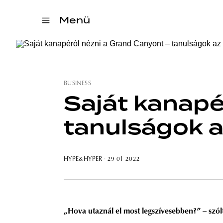
Menü
BUSINESS
Saját kanapé
tanulságok a
HYPE&HYPER
· 29 01 2022
„Hova utaznál el most legszívesebben?” – szólt