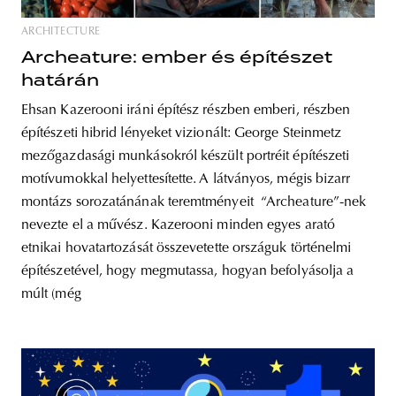
ARCHITECTURE
Archeature: ember és építészet
határán
Ehsan Kazerooni iráni építész részben emberi, részben
építészeti hibrid lényeket vizionált: George Steinmetz
mezőgazdasági munkásokról készült portréit építészeti
motívumokkal helyettesítette. A látványos, mégis bizarr
montázs sorozatánának teremtményeit “Archeature”-nek
nevezte el a művész. Kazerooni minden egyes arató
etnikai hovatartozását összevetette országuk történelmi
építészetével, hogy megmutassa, hogyan befolyásolja a
múlt (még