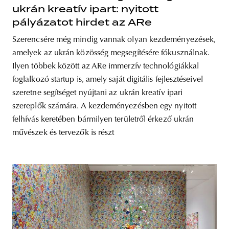
ukrán kreatív ipart: nyitott
pályázatot hirdet az ARe
Szerencsére még mindig vannak olyan kezdeményezések,
amelyek az ukrán közösség megsegítésére fókusználnak.
Ilyen többek között az ARe immerzív technológiákkal
foglalkozó startup is, amely saját digitális fejlesztéseivel
szeretne segítséget nyújtani az ukrán kreatív ipari
szereplők számára. A kezdeményezésben egy nyitott
felhívás keretében bármilyen területről érkező ukrán
művészek és tervezők is részt