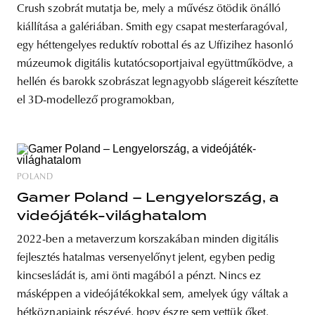
Crush szobrát mutatja be, mely a művész ötödik önálló
kiállítása a galériában. Smith egy csapat mesterfaragóval,
egy héttengelyes reduktív robottal és az Uffizihez hasonló
múzeumok digitális kutatócsoportjaival együttműködve, a
hellén és barokk szobrászat legnagyobb slágereit készítette
el 3D-modellező programokban,
POLAND
Gamer Poland – Lengyelország, a
videójáték-világhatalom
2022-ben a metaverzum korszakában minden digitális
fejlesztés hatalmas versenyelőnyt jelent, egyben pedig
kincsesládát is, ami önti magából a pénzt. Nincs ez
másképpen a videójátékokkal sem, amelyek úgy váltak a
hétköznapjaink részévé, hogy észre sem vettük őket.