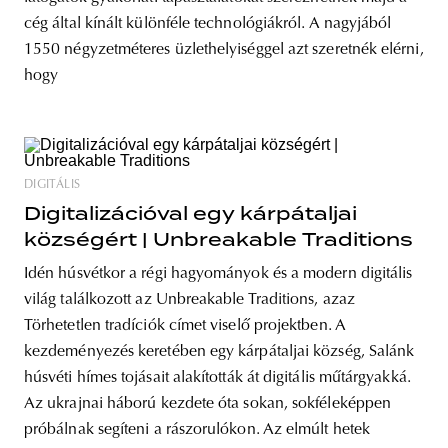
cég által kínált különféle technológiákról. A nagyjából
1550 négyzetméteres üzlethelyiséggel azt szeretnék elérni,
hogy
DIGITÁLIS
Digitalizációval egy kárpátaljai
községért | Unbreakable Traditions
Idén húsvétkor a régi hagyományok és a modern digitális
világ találkozott az Unbreakable Traditions, azaz
Törhetetlen tradíciók címet viselő projektben. A
kezdeményezés keretében egy kárpátaljai község, Salánk
húsvéti hímes tojásait alakították át digitális műtárgyakká.
Az ukrajnai háború kezdete óta sokan, sokféleképpen
próbálnak segíteni a rászorulókon. Az elmúlt hetek