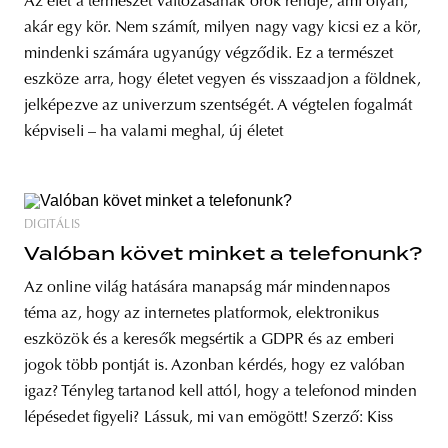
Az élet a természet változásának örök rendje, ami olyan,
akár egy kör. Nem számít, milyen nagy vagy kicsi ez a kör,
mindenki számára ugyanúgy végződik. Ez a természet
eszköze arra, hogy életet vegyen és visszaadjon a földnek,
jelképezve az univerzum szentségét. A végtelen fogalmát
képviseli – ha valami meghal, új életet
DIGITÁLIS
Valóban követ minket a telefonunk?
Az online világ hatására manapság már mindennapos
téma az, hogy az internetes platformok, elektronikus
eszközök és a keresők megsértik a GDPR és az emberi
jogok több pontját is. Azonban kérdés, hogy ez valóban
igaz? Tényleg tartanod kell attól, hogy a telefonod minden
lépésedet figyeli? Lássuk, mi van emögött! Szerző: Kiss