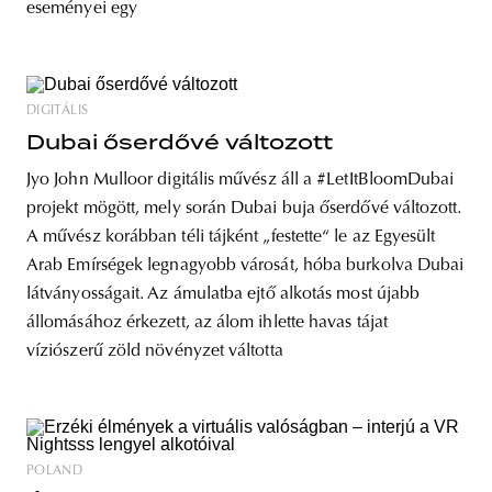
eseményei egy
DIGITÁLIS
Dubai őserdővé változott
Jyo John Mulloor digitális művész áll a #LetItBloomDubai
projekt mögött, mely során Dubai buja őserdővé változott.
A művész korábban téli tájként „festette“ le az Egyesült
Arab Emírségek legnagyobb városát, hóba burkolva Dubai
látványosságait. Az ámulatba ejtő alkotás most újabb
állomásához érkezett, az álom ihlette havas tájat
víziószerű zöld növényzet váltotta
POLAND