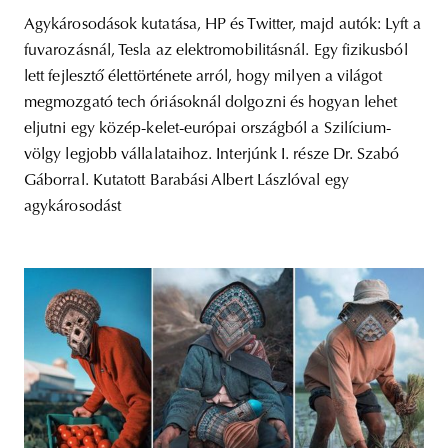
Agykárosodások kutatása, HP és Twitter, majd autók: Lyft a
fuvarozásnál, Tesla az elektromobilitásnál. Egy fizikusból
lett fejlesztő élettörténete arról, hogy milyen a világot
megmozgató tech óriásoknál dolgozni és hogyan lehet
eljutni egy közép-kelet-európai országból a Szilícium-
völgy legjobb vállalataihoz. Interjúnk I. része Dr. Szabó
Gáborral. Kutatott Barabási Albert Lászlóval egy
agykárosodást