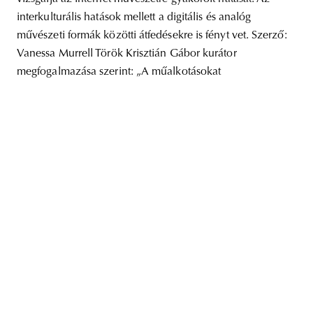
interkulturális hatások mellett a digitális és analóg
művészeti formák közötti átfedésekre is fényt vet. Szerző:
Vanessa Murrell Török Krisztián Gábor kurátor
megfogalmazása szerint: „A műalkotásokat
unity
budapest
poland
branding