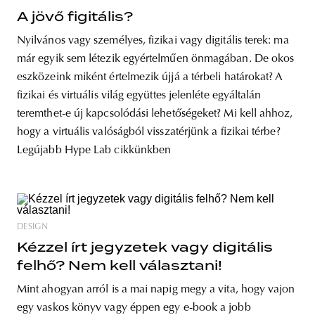
A jövő figitális?
Nyilvános vagy személyes, fizikai vagy digitális terek: ma
már egyik sem létezik egyértelműen önmagában. De okos
eszközeink miként értelmezik újjá a térbeli határokat? A
fizikai és virtuális világ együttes jelenléte egyáltalán
teremthet-e új kapcsolódási lehetőségeket? Mi kell ahhoz,
hogy a virtuális valóságból visszatérjünk a fizikai térbe?
Legújabb Hype Lab cikkünkben
DESIGN
Kézzel írt jegyzetek vagy digitális
felhő? Nem kell választani!
Mint ahogyan arról is a mai napig megy a vita, hogy vajon
egy vaskos könyv vagy éppen egy e-book a jobb