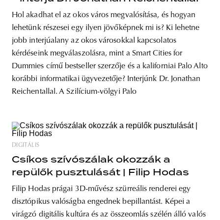
Hol akadhat el az okos város megvalósítása, és hogyan
lehetünk részesei egy ilyen jövőképnek mi is? Ki lehetne
jobb interjúalany az okos városokkal kapcsolatos
kérdéseink megválaszolásra, mint a Smart Cities for
Dummies című bestseller szerzője és a kaliforniai Palo Alto
korábbi informatikai ügyvezetője? Interjúnk Dr. Jonathan
Reichentallal. A Szilícium-völgyi Palo
DIGITÁLIS
Csíkos szívószálak okozzák a
repülők pusztulását | Filip Hodas
Filip Hodas prágai 3D-művész szürreális renderei egy
disztópikus valóságba engednek bepillantást. Képei a
virágzó digitális kultúra és az összeomlás szélén álló valós