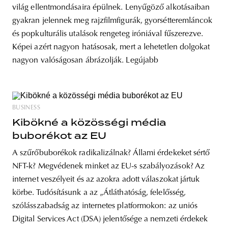
világ ellentmondásaira épülnek. Lenyűgöző alkotásaiban
gyakran jelennek meg rajzfilmfigurák, gyorsétteremláncok
és popkulturális utalások rengeteg iróniával fűszerezve.
Képei azért nagyon hatásosak, mert a lehetetlen dolgokat
nagyon valóságosan ábrázolják. Legújabb
BUSINESS
Kibökné a közösségi média
buborékot az EU
A szűrőbuborékok radikalizálnak? Állami érdekeket sértő
NFT-k? Megvédenek minket az EU-s szabályozások? Az
internet veszélyeit és az azokra adott válaszokat jártuk
körbe. Tudósításunk a az „Átláthatóság, felelősség,
szólásszabadság az internetes platformokon: az uniós
Digital Services Act (DSA) jelentősége a nemzeti érdekek