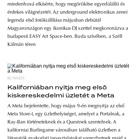
mindenhová elkísérte, hogy megörökítse egyedülálló és
érdekes világnézetét. Az underground elektronikus zenei
legenda első fotókiállítása májusban debütál
Magyarországon egy ikonikus DJ szettel megkoronázva a
budapesti EASY Art Space-ben. Buda szívében, a Széll
Kálmán téren
BUSINESS
Kaliforniában nyitja meg első
kiskereskedelmi üzletét a Meta
A Meta bejelentette, hogy május 9-én megnyitja az első
Meta Store-t, egy üzlethelyiséget, amelyet a Portalnak, a
Ray-Ban történeteknek és a Questnek szentelnek. A
kaliforniai Burlingame városában található üzletben a
látogatók gyakorlati tapasztalatokat szerezhetnek majd a