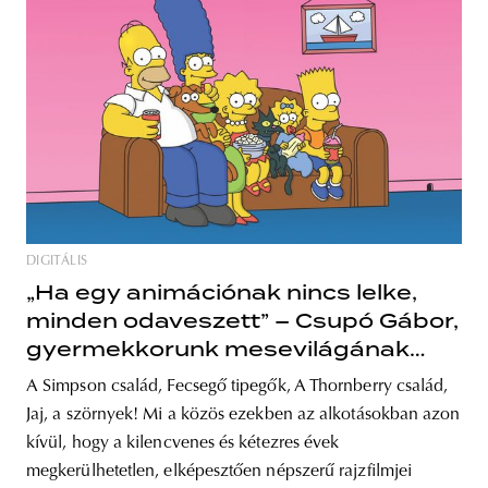
DIGITÁLIS
„Ha egy animációnak nincs lelke,
minden odaveszett” – Csupó Gábor,
gyermekkorunk mesevilágának
formálója
A Simpson család, Fecsegő tipegők, A Thornberry család,
Jaj, a szörnyek! Mi a közös ezekben az alkotásokban azon
kívül, hogy a kilencvenes és kétezres évek
megkerülhetetlen, elképesztően népszerű rajzfilmjei