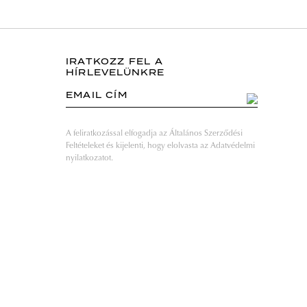
IRATKOZZ FEL A
HÍRLEVELÜNKRE
EMAIL CÍM
A feliratkozással elfogadja az Általános Szerződési
Feltételeket és kijelenti, hogy elolvasta az Adatvédelmi
nyilatkozatot.