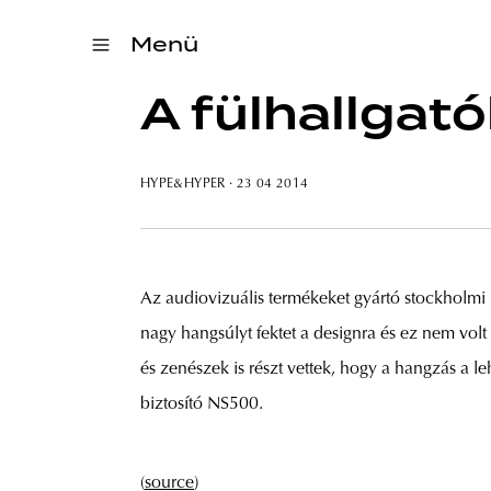
Menü
A fülhallgató
HYPE&HYPER
· 23 04 2014
Az audiovizuális termékeket gyártó stockholmi
nagy hangsúlyt fektet a designra és ez nem vol
és zenészek is részt vettek, hogy a hangzás a l
biztosító NS500.
(
source
)