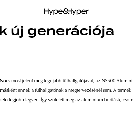
k új generációja
 Nocs most jelent meg legújabb fülhallgatójával, az NS500 Alumin
t másként ennek a fülhallgatónak a megtervezésénél sem. A termék 
ehető legjobb legyen. Így született meg az alumínium borítású, csom