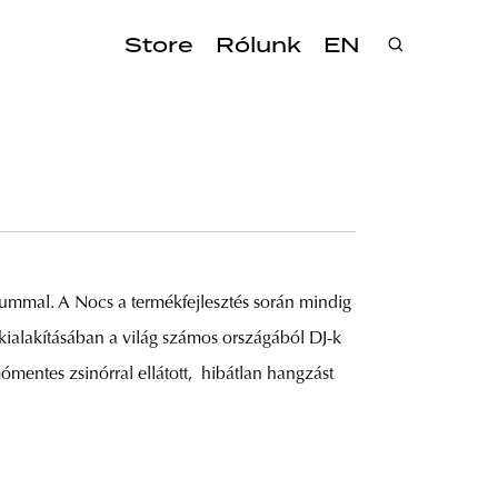
Store
Rólunk
EN
iummal. A Nocs a termékfejlesztés során mindig
kialakításában a világ számos országából DJ-k
ómentes zsinórral ellátott, hibátlan hangzást