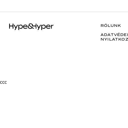
RÓLUNK
ADATVÉDE
NYILATKO
ссс