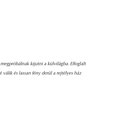
egpróbálnak kijutni a külvilágba. Elfoglalt
álik és lassan fény derül a rejtélyes ház