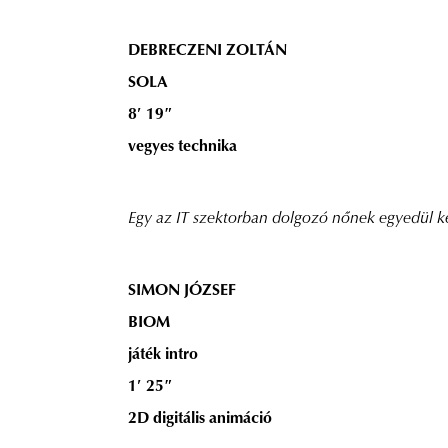
DEBRECZENI ZOLTÁN
SOLA
8′ 19″
vegyes technika
Egy az IT szektorban dolgozó nőnek egyedül kell
SIMON JÓZSEF
BIOM
játék intro
1′ 25″
2D digitális animáció