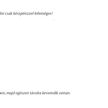
i csak készpénzzel lehetséges!
ben, majd egészen távolra keveredik onnan.