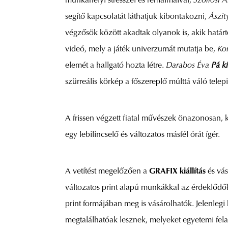
munkahelyi stresszel és rémálmaival,
Szöllősi 
segítő kapcsolatát láthatjuk kibontakozni,
Ászit
végzősök között akadtak olyanok is, akik határt
videó, mely a játék univerzumát mutatja be,
Kor
elemét a hallgató hozta létre.
Darabos Éva
Pá k
szürreális körkép a főszereplő múlttá váló telepi
A frissen végzett fiatal művészek önazonosan, 
egy lebilincselő és változatos másfél órát ígér.
A vetítést megelőzően a
GRAFIX kiállítás
és vás
változatos print alapú munkákkal az érdeklődő
print formájában meg is vásárolhatók. Jelenlegi 
megtalálhatóak lesznek, melyeket egyetemi fela