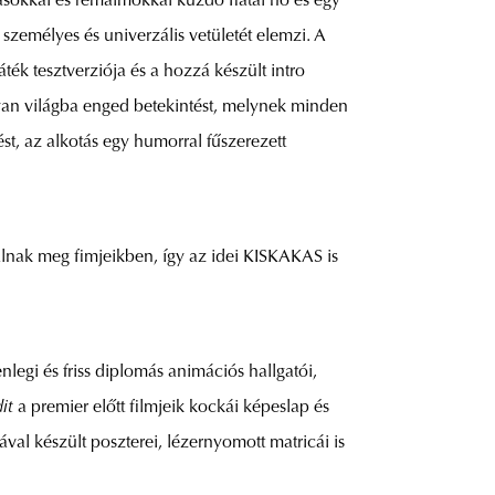
ásokkal és rémálmokkal küzdő fiatal nő és egy
személyes és univerzális vetületét elemzi. A
ék tesztverziója és a hozzá készült intro
olyan világba enged betekintést, melynek minden
tést, az alkotás egy humorral fűszerezett
alnak meg fimjeikben, így az idei KISKAKAS is
legi és friss diplomás animációs hallgatói,
it
a premier előtt filmjeik kockái képeslap és
ával készült poszterei, lézernyomott matricái is