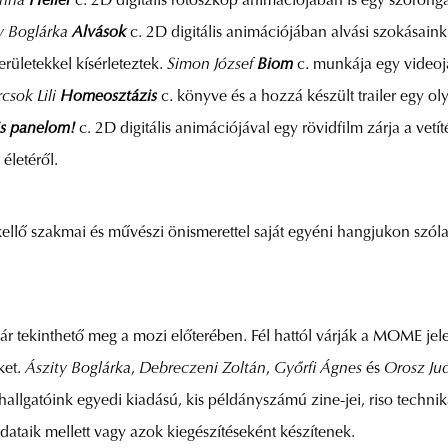
Anna
Helfer
c. 2D digitális rotoszkóp animációjában is egy szorong
y Boglárka
Alvások
c. 2D digitális animációjában alvási szokásaink 
erületekkel kísérleteztek.
Simon József
Biom
c. munkája egy videoját
csok Lili
Homeosztázis
c. könyve és a hozzá készült trailer egy 
is panelom!
c. 2D digitális animációjával egy rövidfilm zárja a vetí
 életéről.
kellő szakmai és művészi önismerettel saját egyéni hangjukon szól
ár tekinthető meg a mozi előterében. Fél hattól várják a MOME jelen
ket.
Ászity Boglárka
,
Debreczeni Zoltán
,
Győrfi Ágnes
és
Orosz Jud
hallgatóink egyedi kiadású, kis példányszámú zine-jei, riso technik
dataik mellett vagy azok kiegészítéseként készítenek.