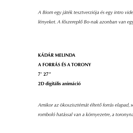
A Biom egy játék tesztverziója és egy intro vi
lényeket. A főszereplő Bo-nak azonban van egy 
KÁDÁR MELINDA
A FORRÁS ÉS A TORONY
7′ 27″
2D digitális animáció
Amikor az ökoszisztémát éltető forrás elapad, s
romboló hatással van a környezetre, a toronynak