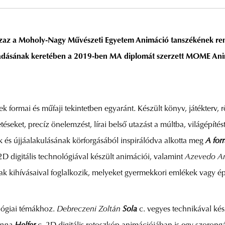
az a Moholy-Nagy Művészeti Egyetem Animáció tanszékének re
adásának keretében a 2019-ben MA diplomát szerzett MOME Anim h
ek formai és műfaji tekintetben egyaránt. Készült könyv, játékterv, 
etéseket, precíz önelemzést, lírai belső utazást a múltba, világépíté
 és újjáalakulásának körforgásából inspirálódva alkotta meg
A for
 2D digitális technológiával készült animációi, valamint
Azevedo An
nak kihívásaival foglalkozik, melyeket gyermekkori emlékek vagy é
lógiai témákhoz.
Debreczeni Zoltán
Sola
c. vegyes technikával ké