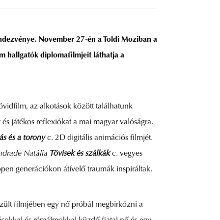
ndezvénye. November 27-én a Toldi Moziban a
allgatók diplomafilmjeit láthatja a
rövidfilm, az alkotások között találhatunk
st és játékos reflexiókat a mai magyar valóságra.
rás és a torony
c. 2D digitális animációs filmjét.
drade Natália
Tövisek és szálkák
c. vegyes
ppen generációkon átívelő traumák inspiráltak.
szült filmjében egy nő próbál megbirkózni a