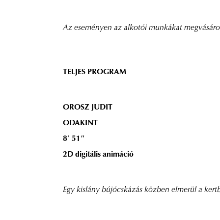
Az eseményen az alkotói munkákat megvásároln
TELJES PROGRAM
OROSZ JUDIT
ODAKINT
8′ 51″
2D digitális animáció
Egy kislány bújócskázás közben elmerül a kert