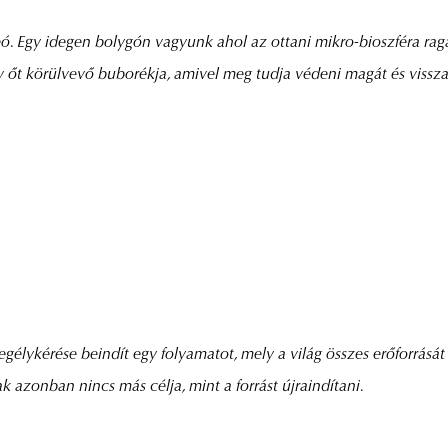
deó. Egy idegen bolygón vagyunk ahol az ottani mikro-bioszféra rag
őt körülvevő buborékja, amivel meg tudja védeni magát és vissza i
egélykérése beindít egy folyamatot, mely a világ összes erőforrását 
 azonban nincs más célja, mint a forrást újraindítani.