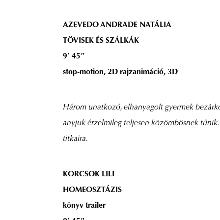
AZEVEDO ANDRADE NATÁLIA
TÖVISEK ÉS SZÁLKÁK
9′ 45″
stop-motion, 2D rajzanimáció, 3D
Három unatkozó, elhanyagolt gyermek bezárkózot
anyjuk érzelmileg teljesen közömbösnek tűnik. 
titkaira.
KORCSOK LILI
HOMEOSZTÁZIS
könyv trailer