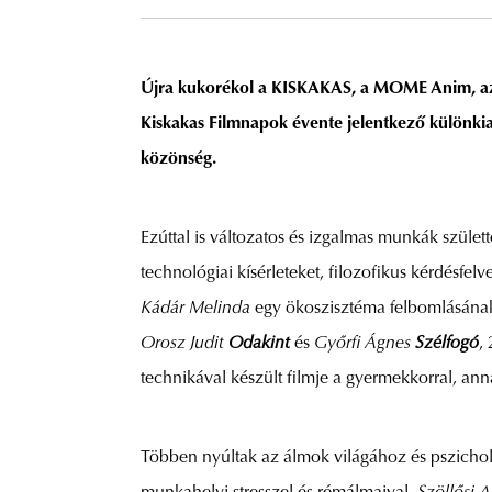
Újra kukorékol a KISKAKAS, a MOME Anim, az
Kiskakas Filmnapok évente jelentkező különki
közönség.
Ezúttal is változatos és izgalmas munkák születt
technológiai kísérleteket, filozofikus kérdésfelv
Kádár Melinda
egy ökoszisztéma felbomlásának
Orosz Judit
Odakint
és
Győrfi Ágnes
Szélfogó
,
technikával készült filmje a gyermekkorral, an
Többen nyúltak az álmok világához és pszicho