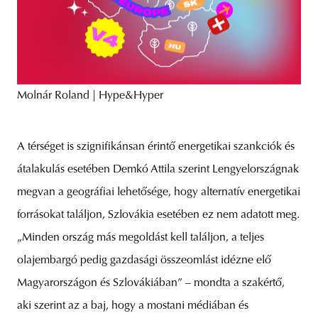
Molnár Roland | Hype&Hyper
A térséget is szignifikánsan érintő energetikai szankciók és
átalakulás esetében Demkó Attila szerint Lengyelországnak
megvan a geográfiai lehetősége, hogy alternatív energetikai
forrásokat találjon, Szlovákia esetében ez nem adatott meg.
„Minden ország más megoldást kell találjon, a teljes
olajembargó pedig gazdasági összeomlást idézne elő
Magyarországon és Szlovákiában” – mondta a szakértő,
aki szerint az a baj, hogy a mostani médiában és