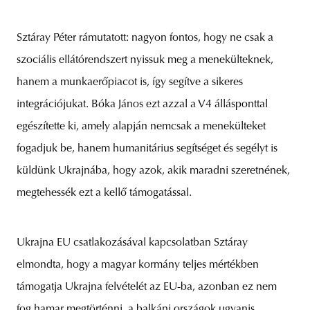
Sztáray Péter rámutatott: nagyon fontos, hogy ne csak a
szociális ellátórendszert nyissuk meg a menekülteknek,
hanem a munkaerőpiacot is, így segítve a sikeres
integrációjukat. Bóka János ezt azzal a V4 állásponttal
egészítette ki, amely alapján nemcsak a menekülteket
fogadjuk be, hanem humanitárius segítséget és segélyt is
küldünk Ukrajnába, hogy azok, akik maradni szeretnének,
megtehessék ezt a kellő támogatással.
Ukrajna EU csatlakozásával kapcsolatban Sztáray
elmondta, hogy a magyar kormány teljes mértékben
támogatja Ukrajna felvételét az EU-ba, azonban ez nem
fog hamar megtörténni, a balkáni országok ugyanis