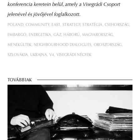
konferencia keretein belül, amely a Visegrádi Csoport
jelenével és jövőjével foglalkozott.
POLAND
COMMUNITY
EAST
STRATEGY
STRATÉGIA
CSEHORSZÁG
EMBARGÓ
ENERGETIKA
GÁZ
HÁBORÚ
MAGYARORSZÁG
MENEKÜLTEK
NEIGHBOURHOOD DIALOGUES
OROSZORSZÁG
SZLOVÁKIA
UKRAJNA
V4
VISEGRÁDI NÉGYEK
TOVÁBBIAK