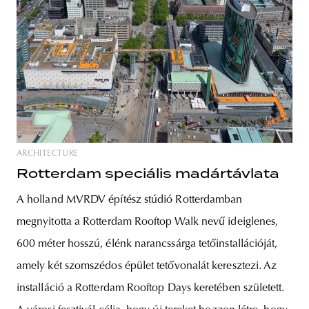
ARCHITECTURE
Rotterdam speciális madártávlata
A holland MVRDV építész stúdió Rotterdamban
megnyitotta a Rotterdam Rooftop Walk nevű ideiglenes,
600 méter hosszú, élénk narancssárga tetőinstallációját,
amely két szomszédos épület tetővonalát keresztezi. Az
installáció a Rotterdam Rooftop Days keretében született.