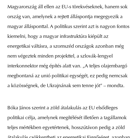
Magyarország áll ellen az EU-s törekvéseknek, hanem sok
ország van, amelynek a rejtett álláspontja megegyezik a
magyar állásponttal. A politikus szerint azt is nagyon fontos
kiemelni, hogy a magyar infrastruktúra kiépült az
energetikai váltásra, a szomszéd országok azonban még
nem végeztek minden projekttel, a szlovák-lengyel
interkonnektor még építés alatt van. „A teljes olajembargó
megbontaná az unió politikai egységét, ez pedig nemcsak
a közösségnek, de Ukrajnának sem tenne jót” – mondta.
Bóka János szerint a zöld átalakulás az EU elsődleges
politikai célja, amelynek megítélését illetően a tagállamok
teljes mértékben egyetértenek, hosszútávon pedig a zöld
átalakulás csökkentheti az energetikai függőséget, azonban