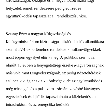
Oroszországot, Ukrajnát és a megváltozott biztonsági
helyzetet, ennek rendezésére pedig évtizedes
együttműködési tapasztalat áll rendelkezésünkre.
Sztáray Péter a magyar Külgazdasági és
Külügyminisztérium biztonságpolitikáért felelős államtitkára
szerint a V4-ek történelme rendelkezik hullámvölgyekkel,
most éppen egy ilyet élünk meg. A politikus szerint az
elmúlt 15 évben a fenyegetettségi érzéke Magyarországnak
más volt, mint Lengyelországnak, ez pedig nézeteltérések
szülhet, kiviláglanak a különbségek, de az együttműködés
még mindig él és a publikum számára kevésbé látványos
egyeztetések és fejlődés tapasztalható a közlekedés, az
infrastruktúra és az energetika területén.