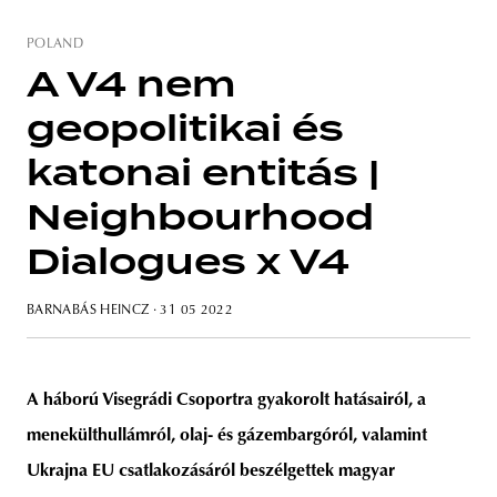
POLAND
A V4 nem
geopolitikai és
unity
budapest
poland
branding
katonai entitás |
Neighbourhood
Dialogues x V4
BARNABÁS HEINCZ
· 31 05 2022
A háború Visegrádi Csoportra gyakorolt hatásairól, a
menekülthullámról, olaj- és gázembargóról, valamint
Ukrajna EU csatlakozásáról beszélgettek magyar