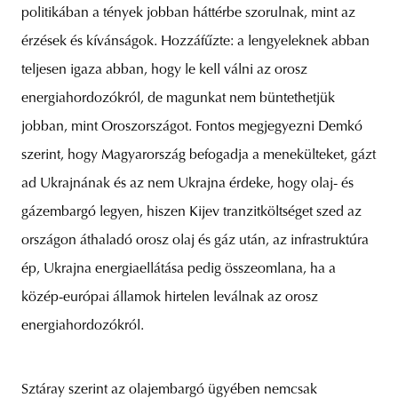
politikában a tények jobban háttérbe szorulnak, mint az
érzések és kívánságok. Hozzáfűzte: a lengyeleknek abban
teljesen igaza abban, hogy le kell válni az orosz
energiahordozókról, de magunkat nem büntethetjük
jobban, mint Oroszországot. Fontos megjegyezni Demkó
szerint, hogy Magyarország befogadja a menekülteket, gázt
ad Ukrajnának és az nem Ukrajna érdeke, hogy olaj- és
gázembargó legyen, hiszen Kijev tranzitköltséget szed az
országon áthaladó orosz olaj és gáz után, az infrastruktúra
ép, Ukrajna energiaellátása pedig összeomlana, ha a
közép-európai államok hirtelen leválnak az orosz
energiahordozókról.
Sztáray szerint az olajembargó ügyében nemcsak