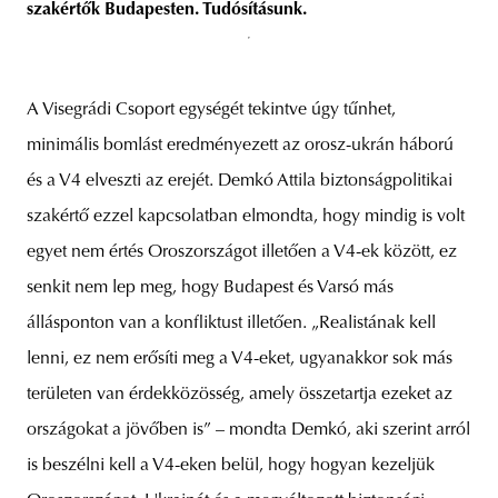
szakértők Budapesten. Tudósításunk.
A Visegrádi Csoport egységét tekintve úgy tűnhet,
minimális bomlást eredményezett az orosz-ukrán háború
és a V4 elveszti az erejét. Demkó Attila biztonságpolitikai
szakértő ezzel kapcsolatban elmondta, hogy mindig is volt
egyet nem értés Oroszországot illetően a V4-ek között, ez
senkit nem lep meg, hogy Budapest és Varsó más
állásponton van a konfliktust illetően. „Realistának kell
lenni, ez nem erősíti meg a V4-eket, ugyanakkor sok más
területen van érdekközösség, amely összetartja ezeket az
országokat a jövőben is” – mondta Demkó, aki szerint arról
is beszélni kell a V4-eken belül, hogy hogyan kezeljük