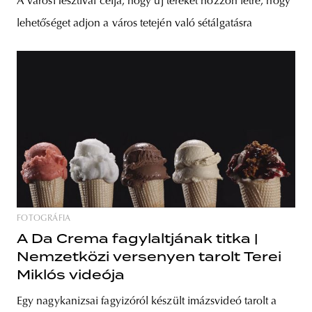
A városi fesztivál célja, hogy új tereket hozzon létre, hogy
lehetőséget adjon a város tetején való sétálgatásra
FOTOGRÁFIA
A Da Crema fagylaltjának titka |
Nemzetközi versenyen tarolt Terei
Miklós videója
Egy nagykanizsai fagyizóról készült imázsvideó tarolt a