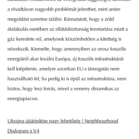
a rövidtávon nagyobb problémát jelenthet, mint amire
megoldást szeretne találni. Rámutatott, hogy a zöld
átalakulás esetében az ellátásbiztonság fenntartása miatt a
gáz kereslete nő, amelynek köszönhetően a kitettség is
növekszik. Kiemelte, hogy amennyiben az orosz fosszilis
energiáról akar leválni Európa, új fosszilis infrastruktúrát
kell kiépítenie, amelyre azonban EU-s támogatás nem
használható fel, ha pedig ki is épül az infrastruktúra, nem
biztos, hogy lesz forrás, mivel a verseny dinamikus az
energiapiacon.
Ukrajna újjáépítése nagy lehetőség | Neighbourhood
Dialogues x V4