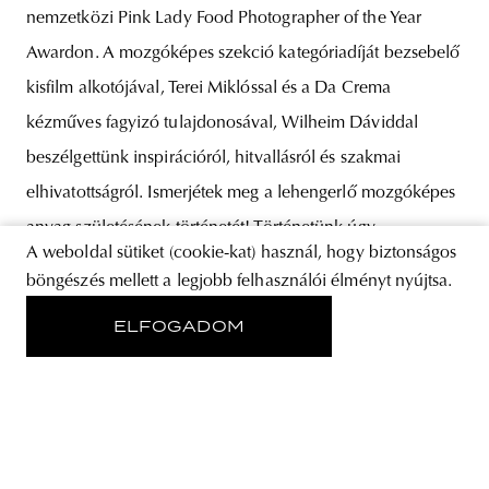
nemzetközi Pink Lady Food Photographer of the Year
Awardon. A mozgóképes szekció kategóriadíját bezsebelő
kisfilm alkotójával, Terei Miklóssal és a Da Crema
kézműves fagyizó tulajdonosával, Wilheim Dáviddal
beszélgettünk inspirációról, hitvallásról és szakmai
elhivatottságról. Ismerjétek meg a lehengerlő mozgóképes
anyag születésének történetét! Történetünk úgy
A weboldal sütiket (cookie-kat) használ, hogy biztonságos
böngészés mellett a legjobb felhasználói élményt nyújtsa.
ELFOGADOM
RÓLUNK
STORE
ADATVÉDELMI NYILATKOZAT