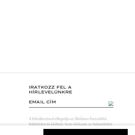
IRATKOZZ FEL A
HÍRLEVELÜNKRE
EMAIL CÍM
A feliratkozással elfogadja az Általános Szerződési
Feltételeket és kijelenti, hogy elolvasta az Adatvédelmi
nyilatkozatot.