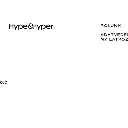
RÓLUNK
ADATVÉDE
NYILATKO
ссс