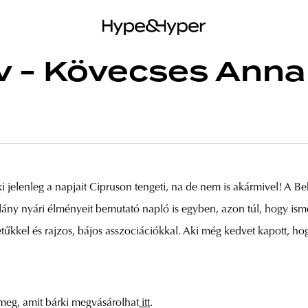
 - Kövecses Anna
jelenleg a napjait Cipruson tengeti, na de nem is akármivel! A Beh
lány nyári élményeit bemutató napló is egyben, azon túl, hogy is
betűkkel és rajzos, bájos asszociációkkal. Aki még kedvet kapott, h
 meg, amit bárki megvásárolhat
itt
.