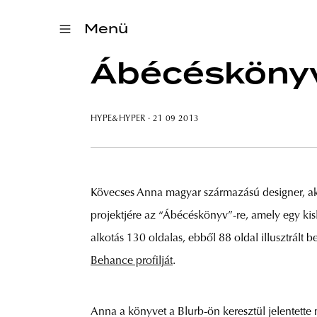
Menü
Ábécéskönyv
HYPE&HYPER
· 21 09 2013
Kövecses Anna magyar származású designer, aki 
projektjére az “Ábécéskönyv”-re, amely egy kis
alkotás 130 oldalas, ebből 88 oldal illusztrált 
Behance profilját
.
Anna a könyvet a Blurb-ön keresztül jelentette