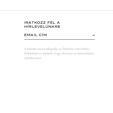
IRATKOZZ FEL A
HÍRLEVELÜNKRE
EMAIL CÍM
A feliratkozással elfogadja az Általános Szerződési
Feltételeket és kijelenti, hogy elolvasta az Adatvédelmi
nyilatkozatot.