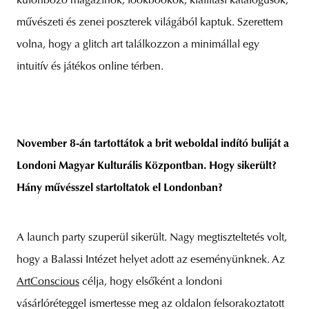
különböző magazinok, lookbookok, kiállítási katalógusok,
művészeti és zenei poszterek világából kaptuk. Szerettem
volna, hogy a glitch art találkozzon a minimállal egy
intuitív és játékos online térben.
November 8-án tartottátok a brit weboldal indító buliját a
Londoni Magyar Kulturális Központban. Hogy sikerült?
Hány művésszel startoltatok el Londonban?
A launch party szuperül sikerült. Nagy megtiszteltetés volt,
hogy a Balassi Intézet helyet adott az eseményünknek. Az
ArtConscious
célja, hogy elsőként a londoni
vásárlóréteggel ismertesse meg az oldalon felsorakoztatott