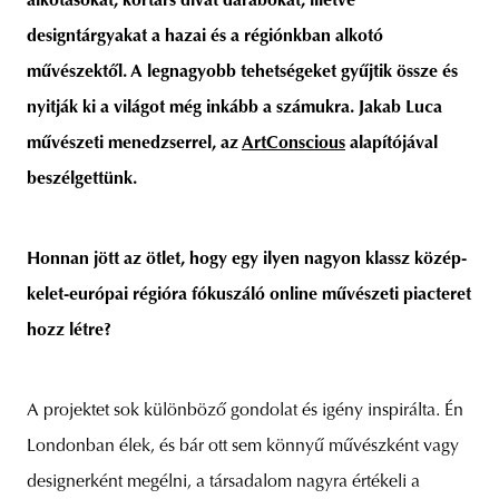
alkotásokat, kortárs divat darabokat, illetve
designtárgyakat a hazai és a régiónkban alkotó
művészektől. A legnagyobb tehetségeket gyűjtik össze és
nyitják ki a világot még inkább a számukra. Jakab Luca
unity
budapest
poland
branding
művészeti menedzserrel, az
ArtConscious
alapítójával
beszélgettünk.
Honnan jött az ötlet, hogy egy ilyen nagyon klassz közép-
kelet-európai régióra fókuszáló online művészeti piacteret
hozz létre?
A projektet sok különböző gondolat és igény inspirálta. Én
Londonban élek, és bár ott sem könnyű művészként vagy
designerként megélni, a társadalom nagyra értékeli a