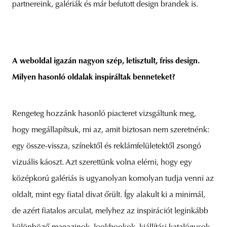
partnereink, galériák és már befutott design brandek is.
A weboldal igazán nagyon szép, letisztult, friss design.
Milyen hasonló oldalak inspiráltak benneteket?
Rengeteg hozzánk hasonló piacteret vizsgáltunk meg,
hogy megállapítsuk, mi az, amit biztosan nem szeretnénk:
egy össze-vissza, színektől és reklámfelületektől zsongó
vizuális káoszt. Azt szerettünk volna elérni, hogy egy
középkorú galériás is ugyanolyan komolyan tudja venni az
oldalt, mint egy fiatal divat őrült. Így alakult ki a minimál,
de azért fiatalos arculat, melyhez az inspirációt leginkább