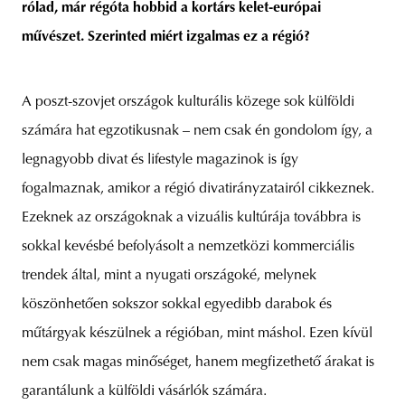
rólad, már régóta hobbid a kortárs kelet-európai
művészet. Szerinted miért izgalmas ez a régió?
A poszt-szovjet országok kulturális közege sok külföldi
számára hat egzotikusnak – nem csak én gondolom így, a
legnagyobb divat és lifestyle magazinok is így
fogalmaznak, amikor a régió divatirányzatairól cikkeznek.
Ezeknek az országoknak a vizuális kultúrája továbbra is
sokkal kevésbé befolyásolt a nemzetközi kommerciális
trendek által, mint a nyugati országoké, melynek
köszönhetően sokszor sokkal egyedibb darabok és
műtárgyak készülnek a régióban, mint máshol. Ezen kívül
nem csak magas minőséget, hanem megfizethető árakat is
garantálunk a külföldi vásárlók számára.