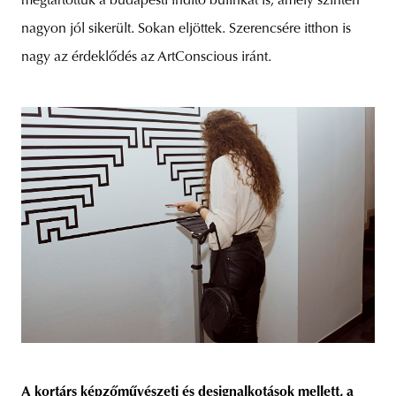
megtartottuk a budapesti indító bulinkat is, amely szintén
nagyon jól sikerült. Sokan eljöttek. Szerencsére itthon is
nagy az érdeklődés az ArtConscious iránt.
A kortárs képzőművészeti és designalkotások mellett, a