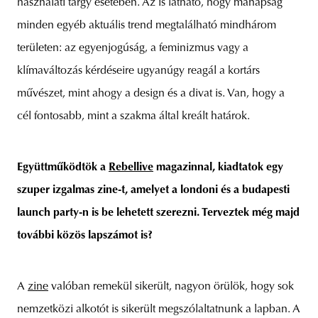
használati tárgy esetében. Az is látható, hogy manapság
minden egyéb aktuális trend megtalálható mindhárom
területen: az egyenjogúság, a feminizmus vagy a
klímaváltozás kérdéseire ugyanúgy reagál a kortárs
művészet, mint ahogy a design és a divat is. Van, hogy a
cél fontosabb, mint a szakma által kreált határok.
Együttműködtök a
Rebellive
magazinnal, kiadtatok egy
szuper izgalmas zine-t, amelyet a londoni és a budapesti
launch party-n is be lehetett szerezni. Terveztek még majd
további közös lapszámot is?
A
zine
valóban remekül sikerült, nagyon örülök, hogy sok
nemzetközi alkotót is sikerült megszólaltatnunk a lapban. A