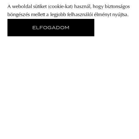
A weboldal sütiket (cookie-kat) használ, hogy biztonságos
böngészés mellett a legjobb felhasználói élményt nyújtsa.
ELFOGADOM
RÓLUNK
STORE
ADATVÉDELMI NYILATKOZAT
KÖVESS MINKET
IRATKOZZ FEL A HÍRLEVELÜNKRE