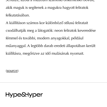
Schulze, azóta a múzeum számosd önkéntessel bővült,
akik maguk is segítenek a magukra hagyott feliratok
felkutatásában.
A kiállításon számos kor különböző stílusú feliratait
unity
budapest
poland
branding
csodálhatják meg a látogatók: neon feliratok keveredése
fémmel és további, modern anyagokkal, például
műanyaggal. A legtöbb darab eredeti állapotában került
kiállításra, megőrizve az idő mulásának nyomait.
(
source
)