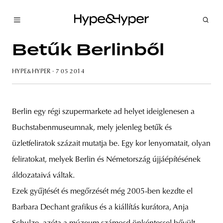
Betűk Berlinből
HYPE&HYPER
· 7 05 2014
Berlin egy régi szupermarkete ad helyet ideiglenesen a
Buchstabenmuseumnak, mely jelenleg betűk és
üzletfeliratok százait mutatja be. Egy kor lenyomatait, olyan
feliratokat, melyek Berlin és Németország újjáépítésének
áldozataivá váltak.
Ezek gyűjtését és megőrzését még 2005-ben kezdte el
Barbara Dechant grafikus és a kiállítás kurátora, Anja