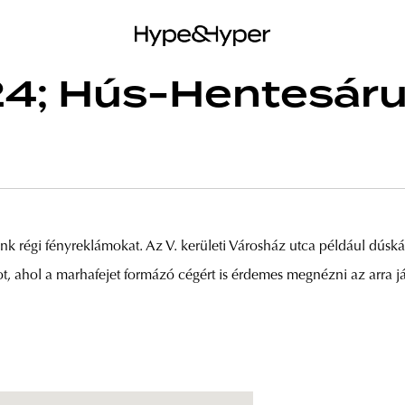
4; Hús-Hentesár
nk régi fényreklámokat. Az V. kerületi Városház utca például dúská
t, ahol a marhafejet formázó cégért is érdemes megnézni az arra j