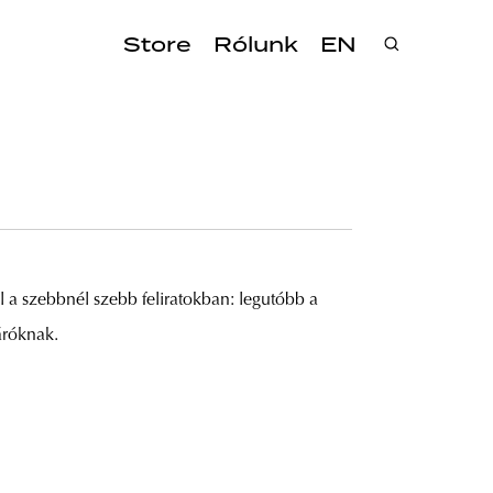
Store
Rólunk
EN
u
l a szebbnél szebb feliratokban: legutóbb a
áróknak.