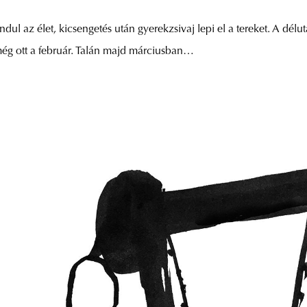
ul az élet, kicsengetés után gyerekzsivaj lepi el a tereket. A délut
még ott a február. Talán majd márciusban…