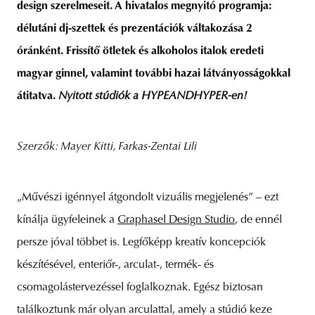
design szerelmeseit. A hivatalos megnyitó programja:
délutáni dj-szettek és prezentációk váltakozása 2
óránként. Frissítő ötletek és alkoholos italok eredeti
unity
budapest
poland
branding
magyar ginnel, valamint további hazai látványosságokkal
átitatva.
Nyitott stúdiók a HYPEANDHYPER-en!
Szerzők: Mayer Kitti, Farkas-Zentai Lili
„Művészi igénnyel átgondolt vizuális megjelenés” – ezt
kínálja ügyfeleinek a
Graphasel Design Studio
, de ennél
persze jóval többet is. Legfőképp kreatív koncepciók
készítésével, enteriőr-, arculat-, termék- és
csomagolástervezéssel foglalkoznak. Egész biztosan
találkoztunk már olyan arculattal, amely a stúdió keze