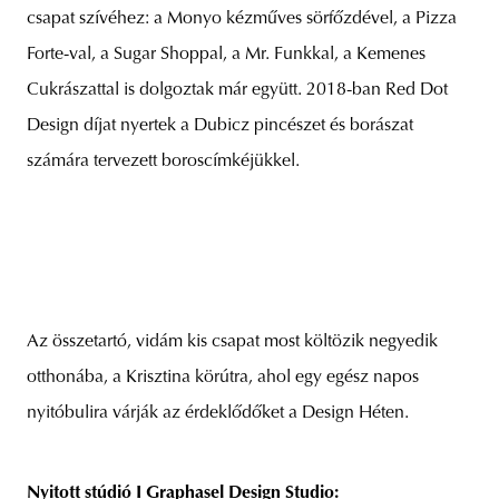
csapat szívéhez: a Monyo kézműves sörfőzdével, a Pizza
Forte-val, a Sugar Shoppal, a Mr. Funkkal, a Kemenes
Cukrászattal is dolgoztak már együtt. 2018-ban Red Dot
Design díjat nyertek a Dubicz pincészet és borászat
számára tervezett boroscímkéjükkel.
Az összetartó, vidám kis csapat most költözik negyedik
otthonába, a Krisztina körútra, ahol egy egész napos
nyitóbulira várják az érdeklődőket a Design Héten.
Nyitott stúdió I Graphasel Design Studio: