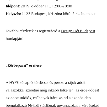
Időpont:
2019. október 11., 12:00-20:00
Helyszín:
1122 Budapest, Krisztina körút 2-4., félemelet
További részletek és regisztráció a
Design Hét Budapest
honlapján
!
„Körbepacsi” és mese
A HYPE két apró kérdéssel és persze a rájuk adott
válaszokkal szeretné még inkább felkelteni az érdeklődést
az adott stúdiók, műhelyek iránt. Mind a tizenöt idén
bemutatkozó Nyitott Stúdiónak ugyanazokat a kérdéseket