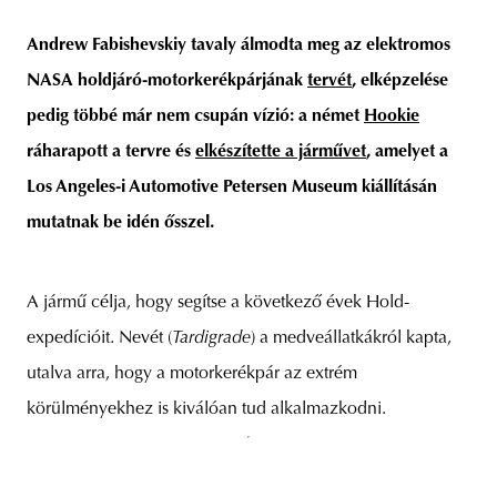
Andrew Fabishevskiy tavaly álmodta meg az elektromos
NASA holdjáró-motorkerékpárjának
tervét
, elképzelése
unity
budapest
poland
branding
pedig többé már nem csupán vízió: a német
Hookie
ráharapott a tervre és
elkészítette a járművet
, amelyet a
Los Angeles-i Automotive Petersen Museum kiállításán
mutatnak be idén ősszel.
A jármű célja, hogy segítse a következő évek Hold-
expedícióit. Nevét (
Tardigrade
) a medveállatkákról kapta,
utalva arra, hogy a motorkerékpár az extrém
körülményekhez is kiválóan tud alkalmazkodni.