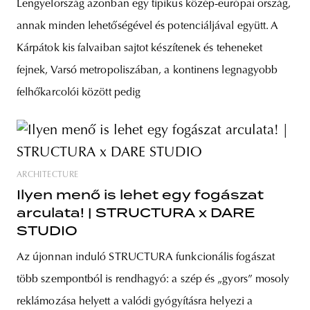
Lengyelország azonban egy tipikus közép-európai ország,
annak minden lehetőségével és potenciáljával együtt. A
Kárpátok kis falvaiban sajtot készítenek és teheneket
fejnek, Varsó metropoliszában, a kontinens legnagyobb
felhőkarcolói között pedig
ARCHITECTURE
Ilyen menő is lehet egy fogászat
arculata! | STRUCTURA x DARE
STUDIO
Az újonnan induló STRUCTURA funkcionális fogászat
több szempontból is rendhagyó: a szép és „gyors” mosoly
reklámozása helyett a valódi gyógyításra helyezi a