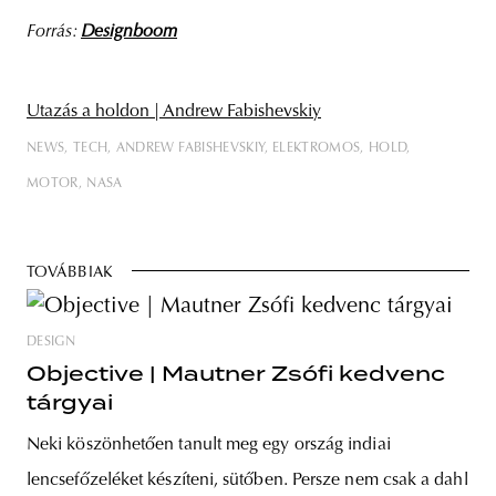
Forrás:
Designboom
Utazás a holdon | Andrew Fabishevskiy
NEWS
TECH
ANDREW FABISHEVSKIY
ELEKTROMOS
HOLD
MOTOR
NASA
TOVÁBBIAK
DESIGN
Objective | Mautner Zsófi kedvenc
tárgyai
Neki köszönhetően tanult meg egy ország indiai
lencsefőzeléket készíteni, sütőben. Persze nem csak a dahl