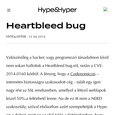
Heartbleed bug
HYPE&HYPER
· 15 04 2014
Valószínűleg a hacker, vagy programozó társadalmon kívül
nem sokan hallottak a Heartbleed bug-ról, netán a CVE-
2014-0160 kódról. A lényeg, hogy a
Codenomicon
–
internetes biztonságra szakosodott cég – talált egy igen
nagy rést az SSL rendszerben, amellyel a létező weblapok
közel 50%-a feltörhető lenne. Na de ez itt nem a NERD
szakosztály, szóval elsősorban azért szerepeltetjük a Hype-