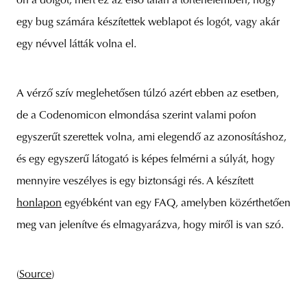
on a dolgot, mert ez az első talán a történelemben, hogy
egy bug számára készítettek weblapot és logót, vagy akár
egy névvel látták volna el.
unity
budapest
poland
branding
A vérző szív meglehetősen túlzó azért ebben az esetben,
de a Codenomicon elmondása szerint valami pofon
egyszerűt szerettek volna, ami elegendő az azonosításhoz,
és egy egyszerű látogató is képes felmérni a súlyát, hogy
mennyire veszélyes is egy biztonsági rés. A készített
honlapon
egyébként van egy FAQ, amelyben közérthetően
meg van jelenítve és elmagyarázva, hogy miről is van szó.
(
Source
)