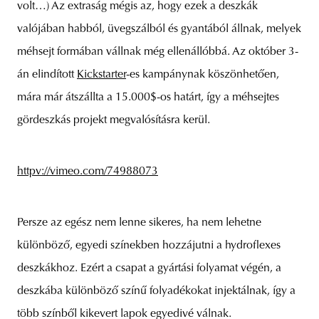
volt…) Az extraság mégis az, hogy ezek a deszkák
valójában habból, üvegszálból és gyantából állnak, melyek
méhsejt formában vállnak még ellenállóbbá. Az október 3-
unity
budapest
poland
branding
án elindított
Kickstarter
-es kampánynak köszönhetően,
mára már átszállta a 15.000$-os határt, így a méhsejtes
gördeszkás projekt megvalósításra kerül.
httpv://vimeo.com/74988073
Persze az egész nem lenne sikeres, ha nem lehetne
különböző, egyedi színekben hozzájutni a hydroflexes
deszkákhoz. Ezért a csapat a gyártási folyamat végén, a
deszkába különböző színű folyadékokat injektálnak, így a
több színből kikevert lapok egyedivé válnak.