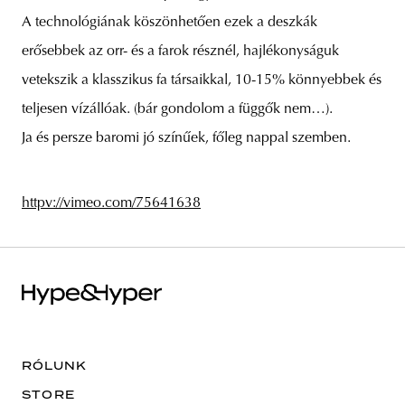
A technológiának köszönhetően ezek a deszkák
erősebbek az orr- és a farok résznél, hajlékonyságuk
vetekszik a klasszikus fa társaikkal, 10-15% könnyebbek és
teljesen vízállóak. (bár gondolom a függők nem…).
Ja és persze baromi jó színűek, főleg nappal szemben.
httpv://vimeo.com/75641638
RÓLUNK
STORE