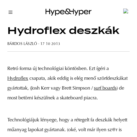
Hydroflex deszkák
BÁRDOS LÁSZLÓ
· 17 10 2013
Retró forma új technológiai köntösben. Ezt ígéri a
Hydroflex
csapata, akik eddig is elég menő szörfdeszkákat
gyártottak, (Josh Kerr vagy Brett Simpson /
surf boards
) de
most betörni készülnek a skateboard piacra.
Technológiájuk lényege, hogy a rétegelt fa deszkák helyett
műanyag lapokat gyártanak. (oké, volt már ilyen sz@r is