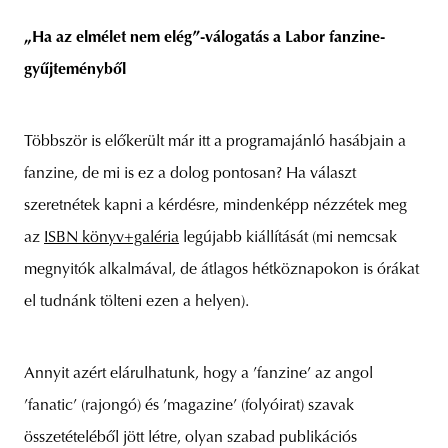
„Ha az elmélet nem elég”-válogatás a Labor fanzine-
gyűjteményből
Többször is előkerült már itt a programajánló hasábjain a
fanzine, de mi is ez a dolog pontosan? Ha választ
szeretnétek kapni a kérdésre, mindenképp nézzétek meg
az
ISBN könyv+galéria
legújabb kiállítását (mi nemcsak
megnyitók alkalmával, de átlagos hétköznapokon is órákat
el tudnánk tölteni ezen a helyen).
Annyit azért elárulhatunk, hogy a ’fanzine’ az angol
’fanatic’ (rajongó) és ’magazine’ (folyóirat) szavak
összetételéből jött létre, olyan szabad publikációs