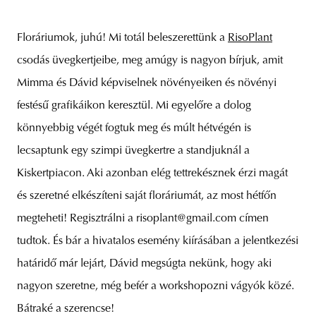
Floráriumok, juhú! Mi totál beleszerettünk a
RisoPlant
csodás üvegkertjeibe, meg amúgy is nagyon bírjuk, amit
Mimma és Dávid képviselnek növényeiken és növényi
festésű grafikáikon keresztül. Mi egyelőre a dolog
könnyebbig végét fogtuk meg és múlt hétvégén is
lecsaptunk egy szimpi üvegkertre a standjuknál a
Kiskertpiacon. Aki azonban elég tettrekésznek érzi magát
és szeretné elkészíteni saját floráriumát, az most hétfőn
megteheti! Regisztrálni a risoplant@gmail.com címen
tudtok. És bár a hivatalos esemény kiírásában a jelentkezési
határidő már lejárt, Dávid megsúgta nekünk, hogy aki
nagyon szeretne, még befér a workshopozni vágyók közé.
Bátraké a szerencse!