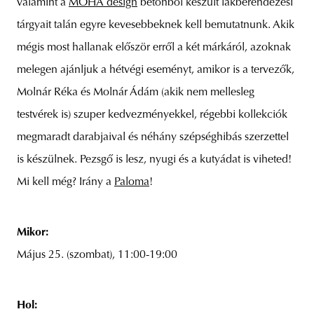
valamint a
MOHA design
betonból készült lakberendezési
tárgyait talán egyre kevesebbeknek kell bemutatnunk. Akik
mégis most hallanak először erről a két márkáról, azoknak
melegen ajánljuk a hétvégi eseményt, amikor is a tervezők,
Molnár Réka és Molnár Ádám (akik nem mellesleg
testvérek is) szuper kedvezményekkel, régebbi kollekciók
megmaradt darabjaival és néhány szépséghibás szerzettel
is készülnek. Pezsgő is lesz, nyugi és a kutyádat is viheted!
Mi kell még? Irány a
Paloma
!
Mikor:
Május 25. (szombat), 11:00-19:00
Hol: