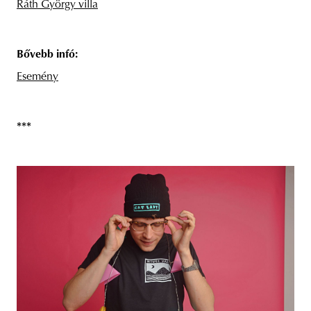
Ráth György villa
Bővebb infó:
Esemény
***