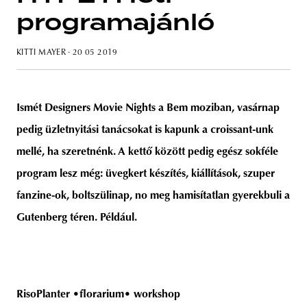
programajánló
KITTI MAYER
· 20 05 2019
unity
budapest
poland
branding
Ismét Designers Movie Nights a Bem moziban, vasárnap
pedig üzletnyitási tanácsokat is kapunk a croissant-unk
mellé, ha szeretnénk. A kettő között pedig egész sokféle
program lesz még: üvegkert készítés, kiállítások, szuper
fanzine-ok, boltszülinap, no meg hamisítatlan gyerekbuli a
Gutenberg téren. Például.
RisoPlanter •florarium• workshop