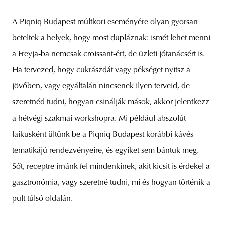
A
Piqniq Budapest
múltkori eseményére olyan gyorsan
beteltek a helyek, hogy most dupláznak: ismét lehet menni
a
Freyja
-ba nemcsak croissant-ért, de üzleti jótanácsért is.
Ha tervezed, hogy cukrászdát vagy pékséget nyitsz a
jövőben, vagy egyáltalán nincsenek ilyen terveid, de
szeretnéd tudni, hogyan csinálják mások, akkor jelentkezz
a hétvégi szakmai workshopra. Mi például abszolút
laikusként ültünk be a Piqniq Budapest korábbi kávés
tematikájú rendezvényeire, és egyiket sem bántuk meg.
Sőt, receptre írnánk fel mindenkinek, akit kicsit is érdekel a
gasztronómia, vagy szeretné tudni, mi és hogyan történik a
pult túlsó oldalán.