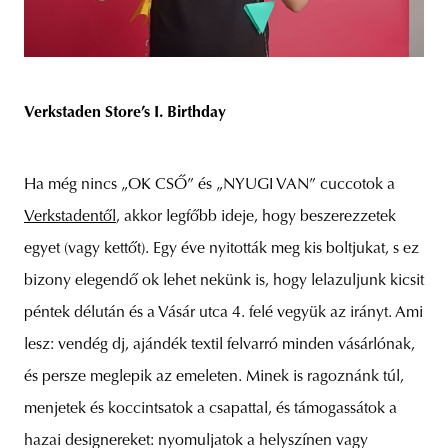
Verkstaden Store’s I. Birthday
Ha még nincs „OK CSŐ” és „NYUGI VAN” cuccotok a
Verkstadentől
, akkor legfőbb ideje, hogy beszerezzetek
egyet (vagy kettőt). Egy éve nyitották meg kis boltjukat, s ez
bizony elegendő ok lehet nekünk is, hogy lelazuljunk kicsit
péntek délután és a Vásár utca 4. felé vegyük az irányt. Ami
lesz: vendég dj, ajándék textil felvarró minden vásárlónak,
és persze meglepik az emeleten. Minek is ragoznánk túl,
menjetek és koccintsatok a csapattal, és támogassátok a
hazai designereket: nyomuljatok a helyszínen vagy