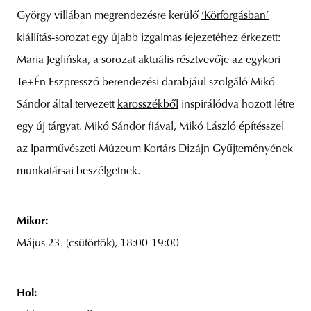
György villában megrendezésre kerülő
’Körforgásban’
kiállítás-sorozat egy újabb izgalmas fejezetéhez érkezett:
Maria Jeglińska, a sorozat aktuális résztvevője az egykori
Te+Én Eszpresszó berendezési darabjául szolgáló Mikó
Sándor által tervezett
karosszékből
inspirálódva hozott létre
egy új tárgyat. Mikó Sándor fiával, Mikó László építésszel
az Iparművészeti Múzeum Kortárs Dizájn Gyűjteményének
munkatársai beszélgetnek.
Mikor:
Május 23. (csütörtök), 18:00-19:00
Hol: