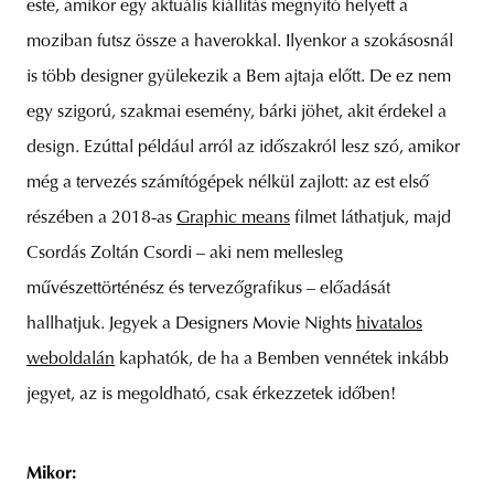
este, amikor egy aktuális kiállítás megnyitó helyett a
moziban futsz össze a haverokkal. Ilyenkor a szokásosnál
is több designer gyülekezik a Bem ajtaja előtt. De ez nem
egy szigorú, szakmai esemény, bárki jöhet, akit érdekel a
design. Ezúttal például arról az időszakról lesz szó, amikor
még a tervezés számítógépek nélkül zajlott: az est első
részében a 2018-as
Graphic means
filmet láthatjuk, majd
Csordás Zoltán Csordi – aki nem mellesleg
művészettörténész és tervezőgrafikus – előadását
hallhatjuk. Jegyek a Designers Movie Nights
hivatalos
weboldalán
kaphatók, de ha a Bemben vennétek inkább
jegyet, az is megoldható, csak érkezzetek időben!
Mikor: