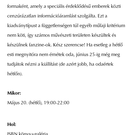
formaként, amely a speciális érdeklődésű emberek közti
cenzúrázatlan információáramlást szolgálta. Ezt a
kiadványtípust a függetlenségen túl egyéb műfaji kritérium
nem köti, így számos művészeti területen készültek és
készülnek fanzine-ok. Kész szerencse! Ha esetleg a hétfő
esti megnyitóra nem érnétek oda, június 25-ig még meg
tudjátok nézni a kiállítást (de azért jobb, ha odaértek
hétfőn).
Mikor:
Május 20. (hétfő), 19:00-22:00
Hol:
ISBN könyv+galéria