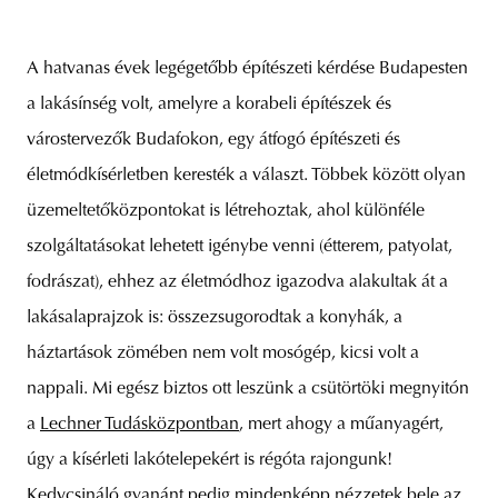
A hatvanas évek legégetőbb építészeti kérdése Budapesten
a lakásínség volt, amelyre a korabeli építészek és
várostervezők Budafokon, egy átfogó építészeti és
életmódkísérletben keresték a választ. Többek között olyan
üzemeltetőközpontokat is létrehoztak, ahol különféle
szolgáltatásokat lehetett igénybe venni (étterem, patyolat,
fodrászat), ehhez az életmódhoz igazodva alakultak át a
lakásalaprajzok is: összezsugorodtak a konyhák, a
háztartások zömében nem volt mosógép, kicsi volt a
nappali. Mi egész biztos ott leszünk a csütörtöki megnyitón
a
Lechner Tudásközpontban
, mert ahogy a műanyagért,
úgy a kísérleti lakótelepekért is régóta rajongunk!
Kedvcsináló gyanánt pedig mindenképp nézzetek bele az