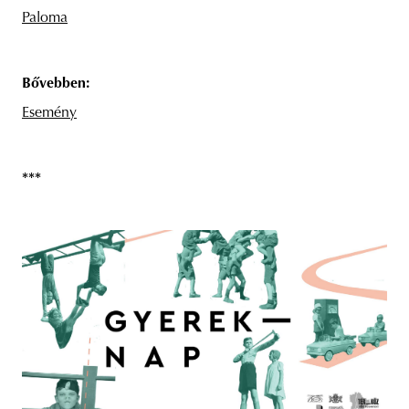
Paloma
Bővebben:
Esemény
***