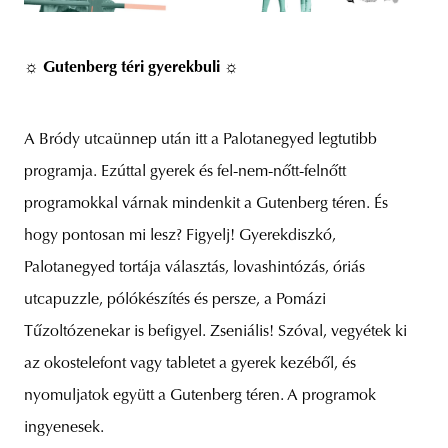
☼ Gutenberg téri gyerekbuli ☼
A Bródy utcaünnep után itt a Palotanegyed legtutibb
programja. Ezúttal gyerek és fel-nem-nőtt-felnőtt
programokkal várnak mindenkit a Gutenberg téren. És
hogy pontosan mi lesz? Figyelj! Gyerekdiszkó,
Palotanegyed tortája választás, lovashintózás, óriás
utcapuzzle, pólókészítés és persze, a Pomázi
Tűzoltózenekar is befigyel. Zseniális! Szóval, vegyétek ki
az okostelefont vagy tabletet a gyerek kezéből, és
nyomuljatok együtt a Gutenberg téren. A programok
ingyenesek.