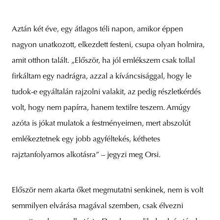
Aztán két éve, egy átlagos téli napon, amikor éppen
nagyon unatkozott, elkezdett festeni, csupa olyan holmira,
amit otthon talált. „Először, ha jól emlékszem csak tollal
firkáltam egy nadrágra, azzal a kíváncsisággal, hogy le
tudok-e egyáltalán rajzolni valakit, az pedig részletkérdés
volt, hogy nem papírra, hanem textilre teszem. Amúgy
azóta is jókat mulatok a festményeimen, mert abszolút
emlékeztetnek egy jobb agyféltekés, kéthetes
rajztanfolyamos alkotásra” – jegyzi meg Orsi.
Először nem akarta őket megmutatni senkinek, nem is volt
semmilyen elvárása magával szemben, csak élvezni