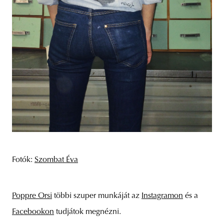
Fotók:
Szombat Éva
Poppre Orsi
többi szuper munkáját az
Instagramon
és a
Facebookon
tudjátok megnézni.