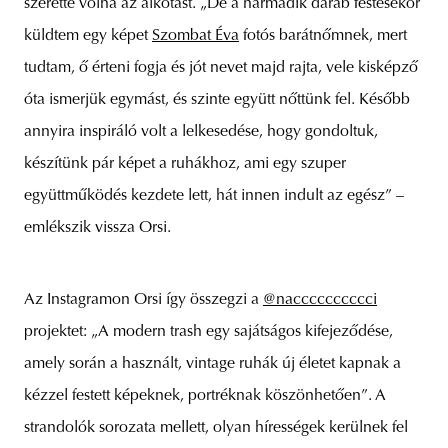
szerette volna az alkotást. „De a harmadik darab festésekor
küldtem egy képet
Szombat Éva
fotós barátnőmnek, mert
tudtam, ő érteni fogja és jót nevet majd rajta, vele kisképző
óta ismerjük egymást, és szinte együtt nőttünk fel. Később
annyira inspiráló volt a lelkesedése, hogy gondoltuk,
készítünk pár képet a ruhákhoz, ami egy szuper
együttműködés kezdete lett, hát innen indult az egész” –
emlékszik vissza Orsi.
Az Instagramon Orsi így összegzi a
@nacccccccccci
projektet: „A modern trash egy sajátságos kifejeződése,
amely során a használt, vintage ruhák új életet kapnak a
kézzel festett képeknek, portréknak köszönhetően”. A
strandolók sorozata mellett, olyan hírességek kerülnek fel