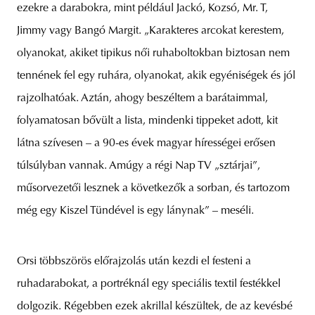
ezekre a darabokra, mint például Jackó, Kozsó, Mr. T,
Jimmy vagy Bangó Margit. „Karakteres arcokat kerestem,
olyanokat, akiket tipikus női ruhaboltokban biztosan nem
tennének fel egy ruhára, olyanokat, akik egyéniségek és jól
rajzolhatóak. Aztán, ahogy beszéltem a barátaimmal,
folyamatosan bővült a lista, mindenki tippeket adott, kit
látna szívesen – a 90-es évek magyar hírességei erősen
túlsúlyban vannak. Amúgy a régi Nap TV „sztárjai”,
műsorvezetői lesznek a következők a sorban, és tartozom
még egy Kiszel Tündével is egy lánynak” – meséli.
Orsi többszörös előrajzolás után kezdi el festeni a
ruhadarabokat, a portréknál egy speciális textil festékkel
dolgozik. Régebben ezek akrillal készültek, de az kevésbé