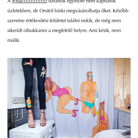
A
@nacccccccccci
darabok egyelőre nem kaphatók
üzletekben, de Orsitól bárki megvásárolhatja őket. Később
szeretne értékesítési felületet találni nekik, de még nem
sikerült rábukkanni a megfelelő helyre. Ami késik, nem
múlik.