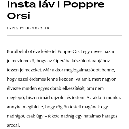
Insta láv I Poppre
Orsi
HYPE&HYPER
· 9 07 2018
unity
budapest
poland
branding
Körülbelül öt éve kérte fel Poppre Orsit egy neves hazai
jelmeztervező, hogy az Operába készülő darabjához
fessen jelmezeket. Már akkor megfogalmazódott benne,
hogy ezzel érdemes lenne kezdeni valamit, mert nagyon
élvezte minden egyes darab elkészítését, ami nem
meglepő, hiszen imád rajzolni és festeni. Az akkori munka,
annyira megihlette, hogy rögtön festett magának egy
nadrágot, csak úgy – fekete nadrág egy hatalmas haragos
arccal.