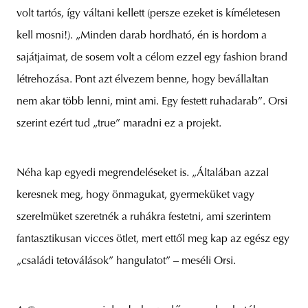
volt tartós, így váltani kellett (persze ezeket is kíméletesen
kell mosni!). „Minden darab hordható, én is hordom a
sajátjaimat, de sosem volt a célom ezzel egy fashion brand
létrehozása. Pont azt élvezem benne, hogy bevállaltan
nem akar több lenni, mint ami. Egy festett ruhadarab”. Orsi
szerint ezért tud „true” maradni ez a projekt.
Néha kap egyedi megrendeléseket is. „Általában azzal
keresnek meg, hogy önmagukat, gyermeküket vagy
szerelmüket szeretnék a ruhákra festetni, ami szerintem
fantasztikusan vicces ötlet, mert ettől meg kap az egész egy
„családi tetoválások” hangulatot” – meséli Orsi.