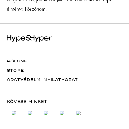
kényelmem is, jobbá akarják tenni számomra az Apple
élményt. Köszönöm.
RÓLUNK
STORE
ADATVÉDELMI NYILATKOZAT
KÖVESS MINKET