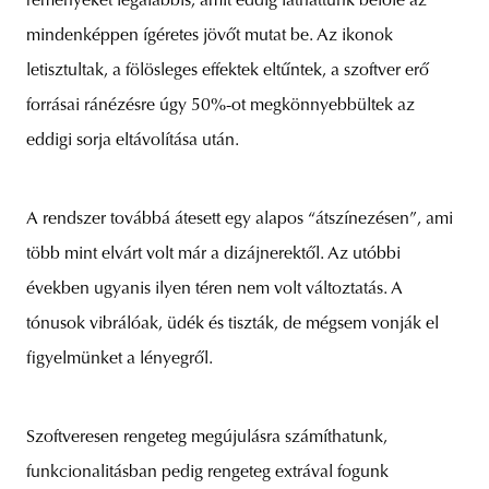
reményeket legalábbis, amit eddig láthattunk belőle az
mindenképpen ígéretes jövőt mutat be. Az ikonok
letisztultak, a fölösleges effektek eltűntek, a szoftver erő
forrásai ránézésre úgy 50%-ot megkönnyebbültek az
eddigi sorja eltávolítása után.
A rendszer továbbá átesett egy alapos “átszínezésen”, ami
több mint elvárt volt már a dizájnerektől. Az utóbbi
években ugyanis ilyen téren nem volt változtatás. A
tónusok vibrálóak, üdék és tiszták, de mégsem vonják el
figyelmünket a lényegről.
Szoftveresen rengeteg megújulásra számíthatunk,
funkcionalitásban pedig rengeteg extrával fogunk