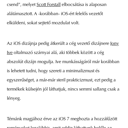
csend”, melyet
Scott Forstall
elbocsátása is alaposan
alátámasztott. A -korábban- iOS-ért felelős vezetőt
elküldeni, sokat sejtető mozdulat volt.
Az iOS dizájnja pedig átkerült a cég vezető dizájnere
Jony
Ive
oltalmazó szárnyai alá, aki többek között a cég
abszolút dizájn mogulja. Ive munkásságáról már korábban
is lehetett tudni, hogy szereti a minimalizmust és
egyszerűséget, a már-már steril prakticizmust, ezt pedig a
termékek külsején jól láthatjuk, nincs semmi sallang csak a
lényeg.
Témánk magjához érve az iOS 7 meghozta a hozzáfűzött