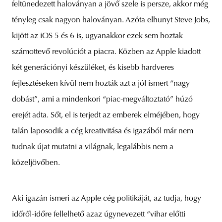
feltünedezett haloványan a jövő szele is persze, akkor még
tényleg csak nagyon haloványan. Azóta elhunyt Steve Jobs,
kijött az iOS 5 és 6 is, ugyanakkor ezek sem hoztak
unity
budapest
poland
branding
számottevő revolúciót a piacra. Közben az Apple kiadott
két generációnyi készüléket, és kisebb hardveres
fejlesztéseken kívül nem hozták azt a jól ismert “nagy
dobást”, ami a mindenkori “piac-megváltoztató” húzó
erejét adta. Sőt, el is terjedt az emberek elméjében, hogy
talán laposodik a cég kreativitása és igazából már nem
tudnak újat mutatni a világnak, legalábbis nem a
közeljövőben.
Aki igazán ismeri az Apple cég politikáját, az tudja, hogy
időről-időre fellelhető azaz úgynevezett “vihar előtti