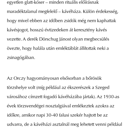
egyetlen glatt-kóser – minden rituális előírásnak
maradéktalanul megfelelő – kávéháza. Külön érdekesség,
hogy mivel ebben az időben zsidók még nem kaphattak
kávésjogot, hosszú évtizedeken át keresztény kávés
vezette. A derék Dörschug Jánost olyan megbecsülés
övezte, hogy halála után emléktáblát állítottak neki a
zsinagógában.
Az Orczy hagyományosan elsősorban a bőrösök
törzshelye volt (míg például az ékszerészek a Szeged
városához címzett fogadó kávéházába jártak). Az 1930-as
évek törzsvendégei nosztalgiával emlékeztek azokra az
időkre, amikor napi 30-40 falusi szekér hajtott be az
udvarra, de a kávéházi asztalnál meg lehetett venni például