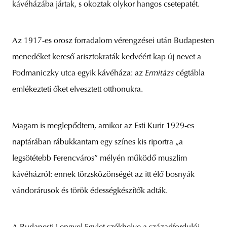
kávéházába jártak, s okoztak olykor hangos csetepatét.
Az 1917-es orosz forradalom vérengzései után Budapesten
menedéket kereső arisztokraták kedvéért kap új nevet a
Podmaniczky utca egyik kávéháza: az
Ermitázs
cégtábla
emlékezteti őket elvesztett otthonukra.
Magam is meglepődtem, amikor az Esti Kurir 1929-es
naptárában rábukkantam egy színes kis riportra „a
legsötétebb Ferencváros” mélyén működő muszlim
kávéházról: ennek törzsközönségét az itt élő bosnyák
vándorárusok és török édességkészítők adták.