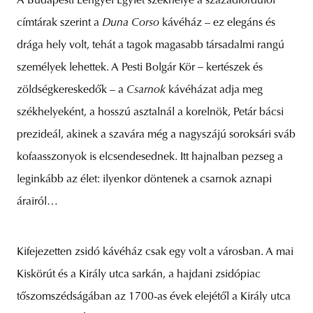
A Budapesti Lengyel Egylet székhelye a századfordulói
címtárak szerint a
Duna Corso
kávéház – ez elegáns és
drága hely volt, tehát a tagok magasabb társadalmi rangú
személyek lehettek. A Pesti Bolgár Kör
–
kertészek és
zöldségkereskedők – a
Csarnok
kávéházat adja meg
székhelyeként, a hosszú asztalnál a korelnök, Petár bácsi
prezideál, akinek a szavára még a nagyszájú soroksári sváb
kofaasszonyok is elcsendesednek. Itt hajnalban pezseg a
leginkább az élet: ilyenkor döntenek a csarnok aznapi
árairól…
Kifejezetten zsidó kávéház csak egy volt a városban. A mai
Kiskörút és a Király utca sarkán, a hajdani zsidópiac
tőszomszédságában az 1700-as évek elejétől a Király utca