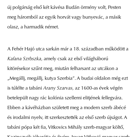
új polgárság első két kávésa Budán örmény volt, Pesten
meg háromból az egyik horvát vagy bunyevác, a másik
olasz, a harmadik német.
unity
budapest
poland
branding
A Fehér Hajó utca sarkán már a 18. században működött a
Kafana Szrbszka,
amely csak az első világháború
kitörésekor szűnt meg, miután felharsant az utcákon a
„Megállj, megállj, kutya Szerbia”. A budai oldalon még ezt
is túlélte a tabáni
Arany Szarvas,
az 1600-as évek végén
betelepült nagy rác kolónia szellemi elitjének fellegvára.
Ebben a kávéházban született meg a modern szerb ábécé
és irodalmi nyelv, itt szerkesztették az első szerb újságot. A
tabáni pópa két fia, Vitkovics Mihály szerb-magyar költő,