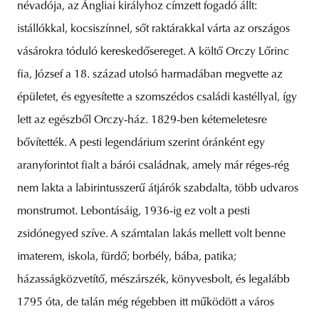
névadója, az Ángliai királyhoz címzett fogadó állt:
istállókkal, kocsiszínnel, sőt raktárakkal várta az országos
vásárokra tóduló kereskedősereget. A költő Orczy Lőrinc
fia, József a 18. század utolsó harmadában megvette az
épületet, és egyesítette a szomszédos családi kastéllyal, így
lett az egészből Orczy-ház. 1829-ben kétemeletesre
bővítették. A pesti legendárium szerint óránként egy
aranyforintot fialt a bárói családnak, amely már réges-rég
nem lakta a labirintusszerű átjárók szabdalta, több udvaros
monstrumot. Lebontásáig, 1936-ig ez volt a pesti
zsidónegyed szíve. A számtalan lakás mellett volt benne
imaterem, iskola, fürdő; borbély, bába, patika;
házasságközvetítő, mészárszék, könyvesbolt, és legalább
1795 óta, de talán még régebben itt működött a város