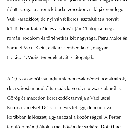
Kazinczyék jóbarátja és fivére, Jovan Vitković magyar-szerb
író itt iszogatja a remek budai vörösbort, itt látják vendégül
Vuk Karadžićot, de nyilván felkeresi asztalukat a horvát
költő, Petar Katančić és a szlovák Ján Chalupka meg a
román irodalom és történetírás két nagysága, Petru Maior és
Samuel Micu-Klein, akik a szemben lakó „magyar
Horácot”, Virág Benedek atyát is látogatják.
A 19. századból van adatunk nemcsak német irodalmárok,
de a városban időző franciák kávéházi törzsasztalairól is.
Görög és macedón kereskedők tanyája a Váci utcai
Korona, amelyet 1815-től neveztek így, de már jóval
korábban is létezett, ugyanazzal a közönséggel. A Pesten
tanuló román diákok a mai Fővám tér sarkára, Dotzi bácsi