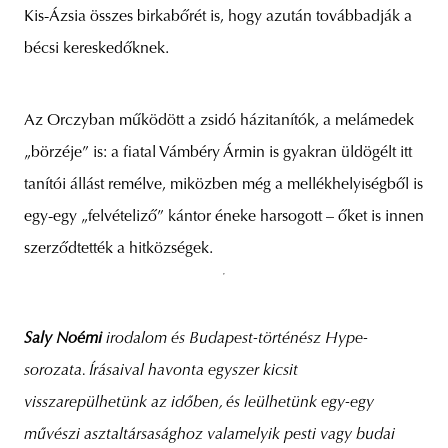
Kis-Ázsia összes birkabőrét is, hogy azután továbbadják a
bécsi kereskedőknek.
Az Orczyban működött a zsidó házitanítók, a melámedek
„börzéje” is: a fiatal Vámbéry Ármin is gyakran üldögélt itt
tanítói állást remélve, miközben még a mellékhelyiségből is
egy-egy „felvételiző” kántor éneke harsogott – őket is innen
szerződtették a hitközségek.
Saly Noémi
irodalom és Budapest-történész Hype-
sorozata. Írásaival havonta egyszer kicsit
visszarepülhetünk az időben, és leülhetünk egy-egy
művészi asztaltársasághoz valamelyik pesti vagy budai