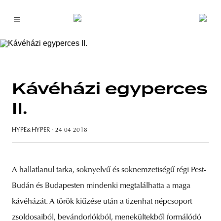
Kávéházi egyperces
II.
HYPE&HYPER
· 24 04 2018
A hallatlanul tarka, soknyelvű és soknemzetiségű régi Pest-
Budán és Budapesten mindenki megtalálhatta a maga
kávéházát. A török kiűzése után a tizenhat népcsoport
zsoldosaiból, bevándorlókból, menekültekből formálódó