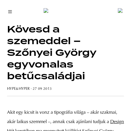
Kövesd a
szemeddel –
Szőnyei György
egyvonalas
betűcsaládjai
HYPE&HYPER
· 27 09 2013
Akit egy kicsit is vonz a tipográfia világa – akár szakmai,
akár laikus szemmel –, annak csak ajánlani tudjuk a
Design