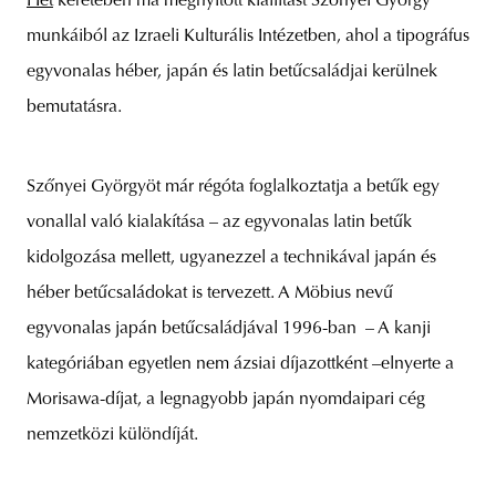
Hét
keretében ma megnyitott kiállítást Szőnyei György
munkáiból az Izraeli Kulturális Intézetben, ahol a tipográfus
egyvonalas héber, japán és latin betűcsaládjai kerülnek
bemutatásra.
unity
budapest
poland
branding
Szőnyei Györgyöt már régóta foglalkoztatja a betűk egy
vonallal való kialakítása – az egyvonalas latin betűk
kidolgozása mellett, ugyanezzel a technikával japán és
héber betűcsaládokat is tervezett. A Möbius nevű
egyvonalas japán betűcsaládjával 1996-ban – A kanji
kategóriában egyetlen nem ázsiai díjazottként –elnyerte a
Morisawa-díjat, a legnagyobb japán nyomdaipari cég
nemzetközi különdíját.