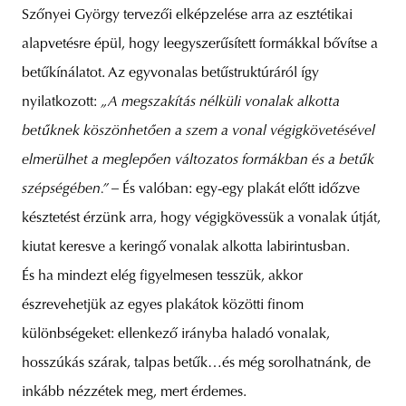
Szőnyei György tervezői elképzelése arra az esztétikai
alapvetésre épül, hogy leegyszerűsített formákkal bővítse a
betűkínálatot. Az egyvonalas betűstruktúráról így
nyilatkozott:
„A megszakítás nélküli vonalak alkotta
betűknek köszönhetően a szem a vonal végigkövetésével
elmerülhet a meglepően változatos formákban és a betűk
szépségében.” –
És valóban: egy-egy plakát előtt időzve
késztetést érzünk arra, hogy végigkövessük a vonalak útját,
kiutat keresve a keringő vonalak alkotta labirintusban.
És ha mindezt elég figyelmesen tesszük, akkor
észrevehetjük az egyes plakátok közötti finom
különbségeket: ellenkező irányba haladó vonalak,
hosszúkás szárak, talpas betűk…és még sorolhatnánk, de
inkább nézzétek meg, mert érdemes.