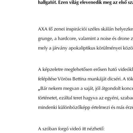
hallgatót. Ezen világ elevenedik meg az első s
AXA fő zenei inspirációi széles skálán helyezke
grunge, a hardcore, valamint a noise és drone 
mely a járvány apokaliptikus körülményei közöt
A képzeletre meglehetősen erősen ható videókl
felépítése Vöröss Bettina munkáját dicséri. A 
„
Bár nekem megvan a saját, jól átgondolt konce
történetet, ezáltal teret hagyva az egyéni, sz
mindenki különbözőképp értelmezi és más érzé
A szóban forgó videó itt nézhető: