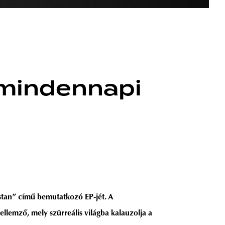
 mindennapi
stan” című bemutatkozó EP-jét. A
jellemző, mely szürreális világba kalauzolja a