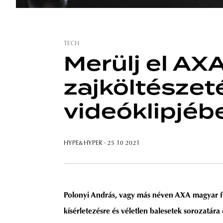
TECH
Merülj el AX
zajköltésze
videóklipjéb
HYPE&HYPER
· 25 10 2021
Polonyi András, vagy más néven AXA magyar fi
kísérletezésre és véletlen balesetek sorozatára 