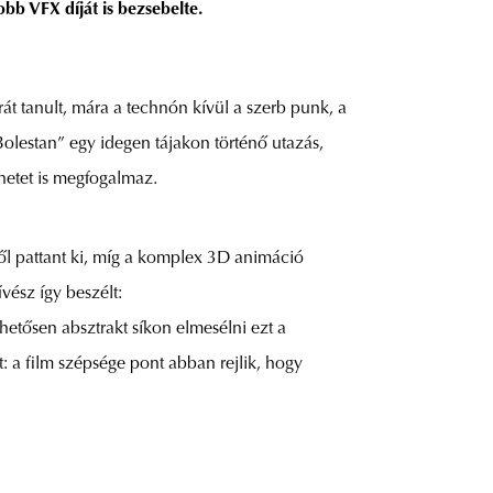
bb VFX díját is bezsebelte.
át tanult, mára a technón kívül a szerb punk, a
olestan” egy idegen tájakon történő utazás,
netet is megfogalmaz.
l pattant ki, míg a komplex 3D animáció
vész így beszélt:
hetősen absztrakt síkon elmesélni ezt a
: a film szépsége pont abban rejlik, hogy