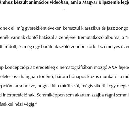
zámhoz készült animációs videóban, ami a Magyar Klipszemle legjo
dnek el: míg gyerekként éveken keresztül klasszikus és jazz zongor
zenék vannak döntő hatással a zenéjére. Bemutatkozó albuma, a “B
t íródott, és még egy barátnak szóló zenébe kódolt személyes üze
ip koncepciója az eredetileg cinematográfiában mozgó AXA fejébő
tökéletes összhangban történő, három hónapos közös munkáról a mű
pcióm arra nézve, hogy a klip miről szól, mégis sikerült egy megle
abad interpretációnak. Semmiképpen sem akartam szájba rágni semmit
sekkel nézi végig.”