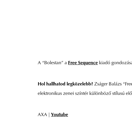
A “Bolestan” a
Free Sequence
kiadó gondozásáb
Hol hallhatod legközelebb?
Zságer Balázs “Fre
elektronikus zenei színtér különböző stílusú elő
AXA |
Youtube