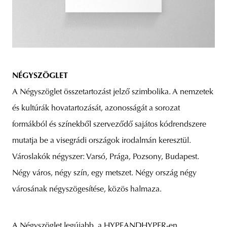
NÉGYSZÖGLET
A Négyszöglet összetartozást jelző szimbolika. A nemzetek
és kultúrák hovatartozását, azonosságát a sorozat
formákból és színekből szerveződő sajátos kódrendszere
mutatja be a visegrádi országok irodalmán keresztül.
Városlakók négyszer: Varsó, Prága, Pozsony, Budapest.
Négy város, négy szín, egy metszet. Négy ország négy
városának négyszögesítése, közös halmaza.
A Négyszöglet legújabb, a HYPEANDHYPER-en