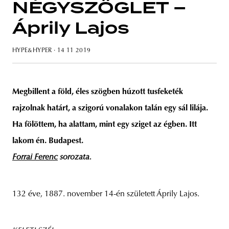
NÉGYSZÖGLET –
Áprily Lajos
HYPE&HYPER
· 14 11 2019
Megbillent a föld, éles szögben húzott tusfeketék
rajzolnak határt, a szigorú vonalakon talán egy sál lilája.
Ha fölöttem, ha alattam, mint egy sziget az égben. Itt
lakom én. Budapest.
Forrai Ferenc
sorozata.
132 éve, 1887. november 14-én született Áprily Lajos.