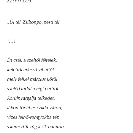
KELETI SZÉL
„Új tél. Zsibongó, pesti tél.
(…)
Én csak a széltől féltelek,
keletről érkező vihartól,
mely felkel március körül
s feléd indul a régi partról.
Körülnyargalja telkedet,
fákon tör át és szikla-záron,
vizes felhő-rongyokba tép
s keresztül zúg a sík határon.