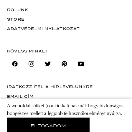
RÓLUNK
STORE
ADATVÉDELMI NYILATKOZAT
KÖVESS MINKET
IRATKOZZ FEL A HÍRLEVELÜNKRE
EMAIL CÍM
A weboldal sütiket (cookie-kat) használ, hogy biztonságos
böngészés mellett a legjobb felhasználói élményt nyújtsa.
A feliratkozással elfogadja az Általános Szerződési Feltételeket és kijelenti,
hogy elolvasta az Adatvédelmi nyilatkozatot.
ELFOGADOM