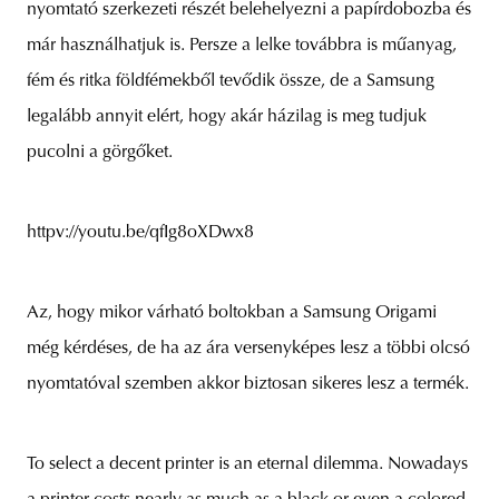
nyomtató szerkezeti részét belehelyezni a papírdobozba és
már használhatjuk is. Persze a lelke továbbra is műanyag,
fém és ritka földfémekből tevődik össze, de a Samsung
legalább annyit elért, hogy akár házilag is meg tudjuk
pucolni a görgőket.
httpv://youtu.be/qfIg8oXDwx8
Az, hogy mikor várható boltokban a Samsung Origami
még kérdéses, de ha az ára versenyképes lesz a többi olcsó
nyomtatóval szemben akkor biztosan sikeres lesz a termék.
To select a decent printer is an eternal dilemma. Nowadays