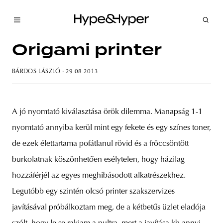
Origami printer
BÁRDOS LÁSZLÓ
· 29 08 2013
A jó nyomtató kiválasztása örök dilemma. Manapság 1-1
nyomtató annyiba kerül mint egy fekete és egy színes toner,
de ezek élettartama pofátlanul rövid és a fröccsöntött
burkolatnak köszönhetően esélytelen, hogy házilag
hozzáférjél az egyes meghibásodott alkatrészekhez.
Legutóbb egy szintén olcsó printer szakszervizes
javításával próbálkoztam meg, de a kétbetűs üzlet eladója