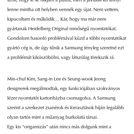
szólt, hogy le se rakjam a pultra, mert a javítása kb annyi
lenne mintha ott helyben vennék egy újat. Nem vettem,
kipucoltam és működik… Kár, hogy ma már nem
gyártanak Heidelberg Original minőségű nyomtatókat.
Gondolom hasonló problémával küzd a többi nyomtatókat
gyártó cég is, de úgy tűnik a Samsung tényleg szeretné ezt
a problémát kiküszöbölni, vagy látszólag törekszik rá.
Min-chul Kim, Sang-in Lee és Seung-wook Jeong
designerek megálmodtak, egy funkciójában szokványos
lézer nyomtatót kartonházba csomagolva. A Samsung
szerint a szerkezet zsanérok és forrasztások híján legalább
olyan tartós mint a műanyag burkolatú társai.
Egy kis “origamizás” után nincs más dolgunk mint a