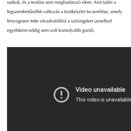
sarkok, és a textúra sem meghatározó elem. Ami talán a
legszembetűnőbb változás a fontkészlet lecserélése, amely
lényegesen tette olvashatóbbá a szövegeket (amellyel
unity
budapest
poland
branding
egyébként eddig sem volt komolyabb gond).