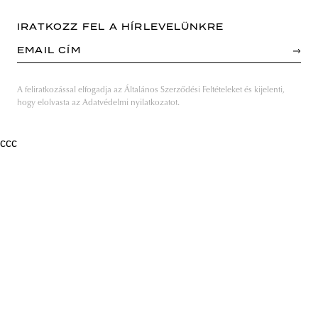
IRATKOZZ FEL A HÍRLEVELÜNKRE
EMAIL CÍM
A feliratkozással elfogadja az Általános Szerződési Feltételeket és kijelenti,
hogy elolvasta az Adatvédelmi nyilatkozatot.
ссс