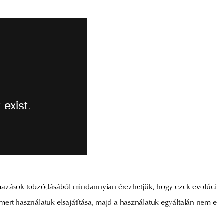
lmazások tobzódásából mindannyian érezhetjük, hogy ezek evolúc
 mert használatuk elsajátítása, majd a használatuk egyáltalán nem