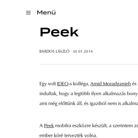
Menü
Peek
BÁRDOS LÁSZLÓ
· 30 01 2014
Egy volt
IDEO
-s kolléga,
Amid Moradganjeh
és 
indultak, hogy a legtöbb ilyen alkalmazás bonyo
ami még előttünk áll, és igaziból nem is alkalm
A
Peek
mobilra eszközre készült, a szerintem zse
ember köré tervezték volna.