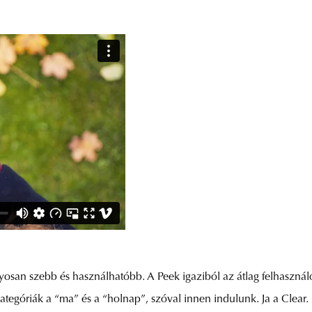
nyosan szebb és használhatóbb. A Peek igaziból az átlag felhaszná
tegóriák a “ma” és a “holnap”, szóval innen indulunk. Ja a Clear.