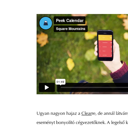
Ugyan nagyon hajaz a
Clear
re, de annál látvá
eseményt bonyolító cégvezetőknek. A legelső ka