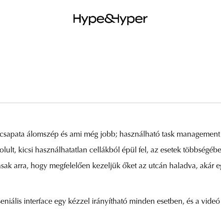
csapata álomszép és ami még jobb; használható task management 
lult, kicsi használhatatlan cellákból épül fel, az esetek többségé
asak arra, hogy megfelelően kezeljük őket az utcán haladva, akár e
niális interface egy kézzel irányítható minden esetben, és a videó a