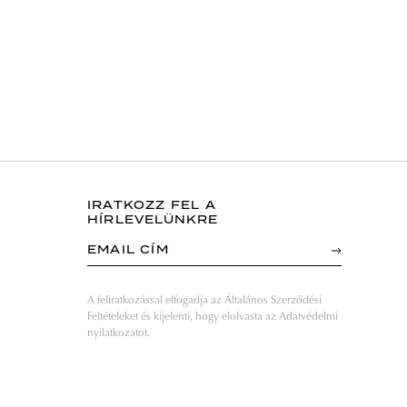
IRATKOZZ FEL A
HÍRLEVELÜNKRE
EMAIL CÍM
A feliratkozással elfogadja az Általános Szerződési
Feltételeket és kijelenti, hogy elolvasta az Adatvédelmi
nyilatkozatot.