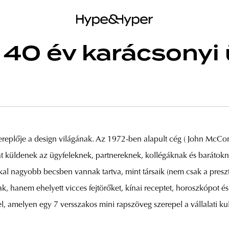
40 év karácsonyi 
replője a design világának. Az 1972-ben alapult cég ( John McCo
küldenek az ügyfeleknek, partnereknek, kollégáknak és barátoknak
al nagyobb becsben vannak tartva, mint társaik (nem csak a preszt
k, hanem ehelyett vicces fejtörőket, kínai receptet, horoszkópot é
l, amelyen egy 7 versszakos mini rapszöveg szerepel a vállalati ku