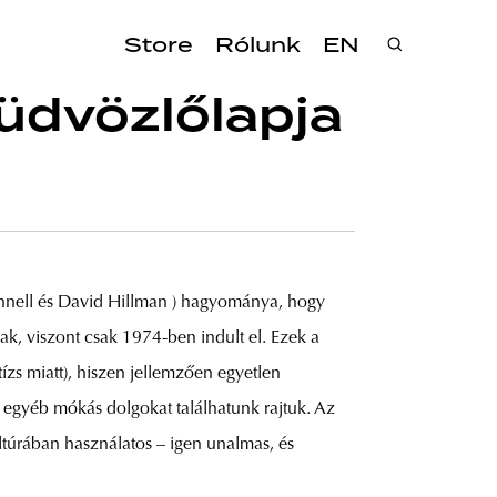
Store
Rólunk
EN
üdvözlőlapja
nnell és David Hillman ) hagyománya, hogy
, viszont csak 1974-ben indult el. Ezek a
ízs miatt), hiszen jellemzően egyetlen
s egyéb mókás dolgokat találhatunk rajtuk. Az
ltúrában használatos – igen unalmas, és