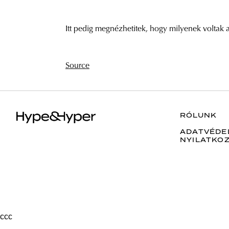
Itt pedig megnézhetitek, hogy milyenek voltak a
Source
RÓLUNK
ADATVÉDE
NYILATKO
ссс