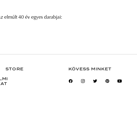
z elmúlt 40 év egyes darabjai:
STORE
KÖVESS MINKET
LMI
ZAT