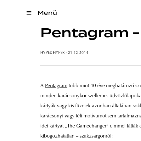
Menü
Pentagram - 
HYPE&HYPER
· 21 12 2014
A
Pentagram
több mint 40 éve meghatározó sze
minden karácsonykor szellemes üdvözlőlapokat 
kártyák vagy kis füzetek azonban általában sokk
karácsonyi vagy téli motívumot sem tartalmazna
idei kártyát „The Gamechanger” címmel látták e
kibogozhatatlan – szakzsargonról: