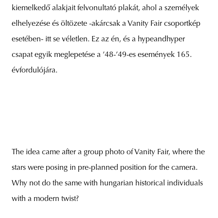
kiemelkedő alakjait felvonultató plakát, ahol a személyek
elhelyezése és öltözete -akárcsak a Vanity Fair csoportkép
esetében- itt se véletlen. Ez az én, és a hypeandhyper
unity
budapest
poland
branding
csapat egyik meglepetése a ’48-’49-es események 165.
évfordulójára.
The idea came after a group photo of Vanity Fair, where the
stars were posing in pre-planned position for the camera.
Why not do the same with hungarian historical individuals
with a modern twist?