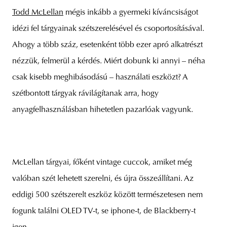
Todd McLellan
mégis inkább a gyermeki kíváncsiságot
idézi fel tárgyainak szétszerelésével és csoportosításával.
Ahogy a több száz, esetenként több ezer apró alkatrészt
unity
budapest
poland
branding
nézzük, felmerül a kérdés. Miért dobunk ki annyi – néha
csak kisebb meghibásodású – használati eszközt? A
szétbontott tárgyak rávilágítanak arra, hogy
anyagfelhasználásban hihetetlen pazarlóak vagyunk.
McLellan tárgyai, főként vintage cuccok, amiket még
valóban szét lehetett szerelni, és újra összeállítani. Az
eddigi 500 szétszerelt eszköz között természetesen nem
fogunk találni OLED TV-t, se iphone-t, de Blackberry-t