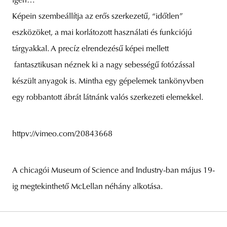
igen…
Képein szembeállítja az erős szerkezetű, “időtlen”
eszközöket, a mai korlátozott használati és funkciójú
tárgyakkal. A precíz elrendezésű képei mellett
fantasztikusan néznek ki a nagy sebességű fotózással
készült anyagok is. Mintha egy gépelemek tankönyvben
egy robbantott ábrát látnánk valós szerkezeti elemekkel.
httpv://vimeo.com/20843668
A chicagói Museum of Science and Industry-ban május 19-
ig megtekinthető McLellan néhány alkotása.