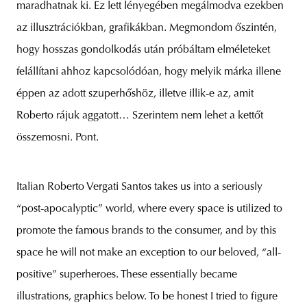
maradhatnak ki. Ez lett lényegében megálmodva ezekben
az illusztrációkban, grafikákban. Megmondom őszintén,
hogy hosszas gondolkodás után próbáltam elméleteket
unity
budapest
poland
branding
felállítani ahhoz kapcsolódóan, hogy melyik márka illene
éppen az adott szuperhőshöz, illetve illik-e az, amit
Roberto rájuk aggatott… Szerintem nem lehet a kettőt
összemosni. Pont.
Italian Roberto Vergati Santos takes us into a seriously
“post-apocalyptic” world, where every space is utilized to
promote the famous brands to the consumer, and by this
space he will not make an exception to our beloved, “all-
positive” superheroes. These essentially became
illustrations, graphics below. To be honest I tried to figure