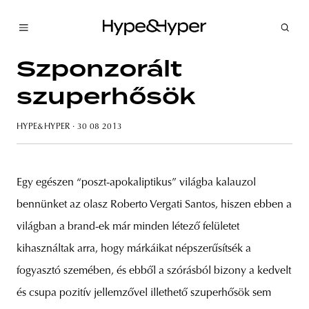
Szponzorált
szuperhősök
HYPE&HYPER
· 30 08 2013
Egy egészen “poszt-apokaliptikus” világba kalauzol
bennünket az olasz Roberto Vergati Santos, hiszen ebben a
világban a brand-ek már minden létező felületet
kihasználtak arra, hogy márkáikat népszerűsítsék a
fogyasztó szemében, és ebből a szórásból bizony a kedvelt
és csupa pozitív jellemzővel illethető szuperhősök sem