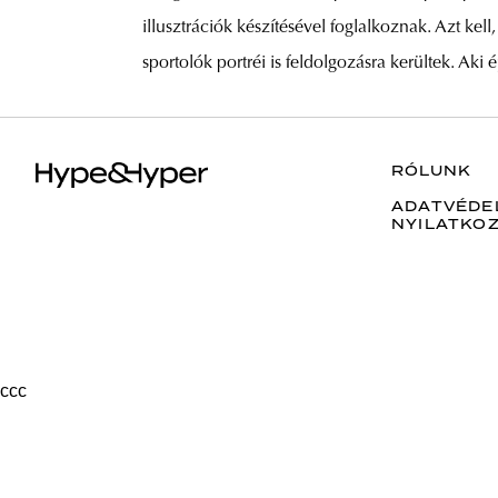
illusztrációk készítésével foglalkoznak. Azt k
sportolók portréi is feldolgozásra kerültek. A
RÓLUNK
ADATVÉDE
NYILATKO
ссс