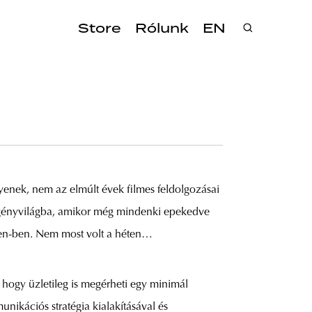
Store
Rólunk
EN
gyenek, nem az elmúlt évek filmes feldolgozásai
egényvilágba, amikor még mindenki epekedve
-Men-ben. Nem most volt a héten…
hogy üzletileg is megérheti egy minimál
nikációs stratégia kialakításával és