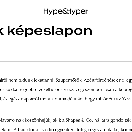
 képeslapon
miről nem tudunk lekattanni. Szuperhősök. Azért félreértések ne le
ek sokkal régebbre vezethetőek vissza, egészen pontosan a képr
l, és egész nap arról ment a duma délután, hogy mi történt az X
avarro-nak köszönhejük, akik a Shapes & Co.-nál arra gondoltak, 
ekció. A barcelona-i studió egyébként főleg céges arculattal, kommu