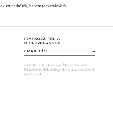
 csak szuperhősök, hanem rocksztárok és
IRATKOZZ FEL A
HÍRLEVELÜNKRE
EMAIL CÍM
A feliratkozással elfogadja az Általános Szerződési
Feltételeket és kijelenti, hogy elolvasta az Adatvédelmi
nyilatkozatot.