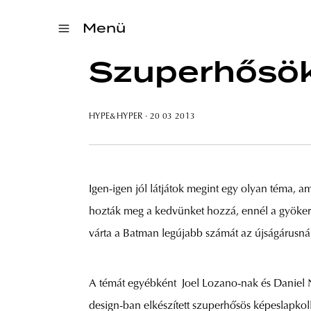
Menü
Szuperhősök
HYPE&HYPER
· 20 03 2013
Igen-igen jól látjátok megint egy olyan téma, a
hozták meg a kedvünket hozzá, ennél a gyöker
várta a Batman legújabb számát az újságárusná
A témát egyébként Joel Lozano-nak és Daniel N
design-ban elkészített szuperhősös képeslapkoll