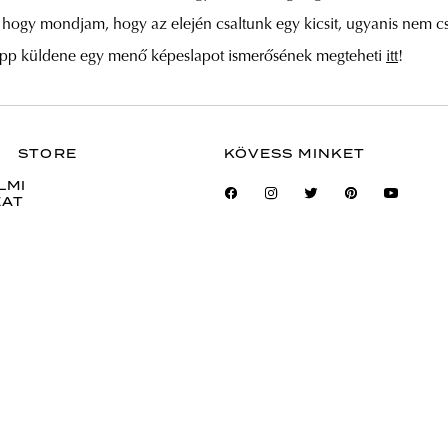
ell, hogy mondjam, hogy az elején csaltunk egy kicsit, ugyanis nem
ki épp küldene egy menő képeslapot ismerősének megteheti
itt
!
STORE
KÖVESS MINKET
LMI
ZAT