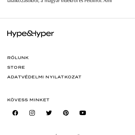
találkozásokról, a magyar vidékről és Petőfiről. Ami
Lengyelországban
RÓLUNK
STORE
ADATVÉDELMI NYILATKOZAT
KÖVESS MINKET