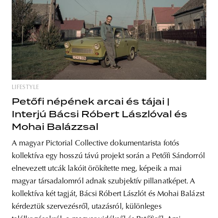
unity
budapest
poland
branding
LIFESTYLE
Petőfi népének arcai és tájai |
Interjú Bácsi Róbert Lászlóval és
Mohai Balázzsal
A magyar Pictorial Collective dokumentarista fotós
kollektíva egy hosszú távú projekt során a Petőfi Sándorról
elnevezett utcák lakóit örökítette meg, képeik a mai
magyar társadalomról adnak szubjektív pillanatképet. A
kollektíva két tagját, Bácsi Róbert Lászlót és Mohai Balázst
kérdeztük szervezésről, utazásról, különleges