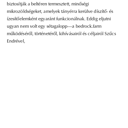
biztosítják a beltéren termesztett, minőségi
mikrozöldségeket, amelyek tányérra kerülve díszítő- és
ízesítőelemként egyaránt funkcionálnak. Eddig eljutni
ugyan nem volt egy sétagalopp—a bedrock.farm
unity
budapest
poland
branding
működéséről, történetéről, kihívásairól és céljairól Szűcs
Endrével,