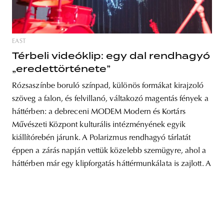
EAST
unity
budapest
poland
branding
Térbeli videóklip: egy dal rendhagyó
„eredettörténete”
Rózsaszínbe boruló színpad, különös formákat kirajzoló
szöveg a falon, és felvillanó, váltakozó magentás fények a
háttérben: a debreceni MODEM Modern és Kortárs
Művészeti Központ kulturális intézményének egyik
kiállítórebén járunk. A Polarizmus rendhagyó tárlatát
éppen a zárás napján vettük közelebb szemügyre, ahol a
háttérben már egy klipforgatás háttérmunkálata is zajlott. A