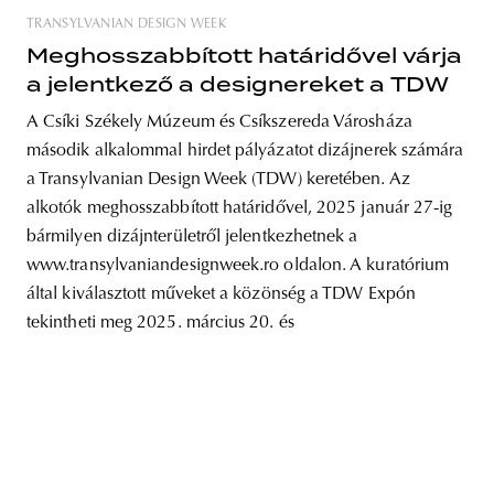
TRANSYLVANIAN DESIGN WEEK
Meghosszabbított határidővel várja
a jelentkező a designereket a TDW
A Csíki Székely Múzeum és Csíkszereda Városháza
második alkalommal hirdet pályázatot dizájnerek számára
a Transylvanian Design Week (TDW) keretében. Az
alkotók meghosszabbított határidővel, 2025 január 27-ig
bármilyen dizájnterületről jelentkezhetnek a
www.transylvaniandesignweek.ro oldalon. A kuratórium
által kiválasztott műveket a közönség a TDW Expón
tekintheti meg 2025. március 20. és