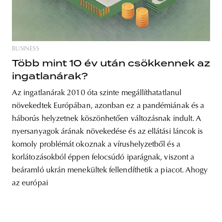
BUSINESS
unity
budapest
poland
branding
Több mint 10 év után csökkennek az
ingatlanárak?
Az ingatlanárak 2010 óta szinte megállíthatatlanul
növekedtek Európában, azonban ez a pandémiának és a
háborús helyzetnek köszönhetően változásnak indult. A
nyersanyagok árának növekedése és az ellátási láncok is
komoly problémát okoznak a vírushelyzetből és a
korlátozásokból éppen felocsúdó iparágnak, viszont a
beáramló ukrán menekültek fellendíthetik a piacot. Ahogy
az európai