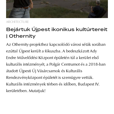
ARCHITECTURE
unity
budapest
poland
branding
Bejártuk Újpest ikonikus kultúrtereit
| Othernity
Az Othernity-projekthez kapcsolódó városi séták sorában
ezúttal Újpest került a fókuszba. A bedeszkázott Ady
Endre Művelődési Központ épületén túl a kerület első
kulturális intézményét, a Polgár Centrumot és a 2018-ban
átadott Újpesti Új Vásárcsarnok és Kulturális
Rendezvényközpont épületét is szemügyre vettük.
Kulturális intézmények térben és időben, Budapest IV.
kerületében. Mutatjuk!