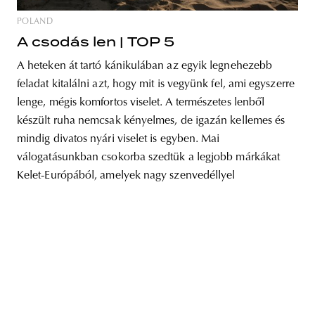
POLAND
A csodás len | TOP 5
A heteken át tartó kánikulában az egyik legnehezebb
unity
budapest
poland
branding
feladat kitalálni azt, hogy mit is vegyünk fel, ami egyszerre
lenge, mégis komfortos viselet. A természetes lenből
készült ruha nemcsak kényelmes, de igazán kellemes és
mindig divatos nyári viselet is egyben. Mai
válogatásunkban csokorba szedtük a legjobb márkákat
Kelet-Európából, amelyek nagy szenvedéllyel