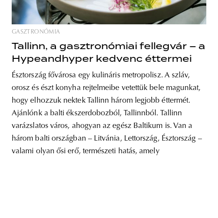
GASZTRONÓMIA
Tallinn, a gasztronómiai fellegvár – a
unity
budapest
poland
branding
Hypeandhyper kedvenc éttermei
Észtország fővárosa egy kulináris metropolisz. A szláv,
orosz és észt konyha rejtelmeibe vetettük bele magunkat,
hogy elhozzuk nektek Tallinn három legjobb éttermét.
Ajánlónk a balti ékszerdobozból, Tallinnból. Tallinn
varázslatos város, ahogyan az egész Baltikum is. Van a
három balti országban – Litvánia, Lettország, Észtország –
valami olyan ősi erő, természeti hatás, amely