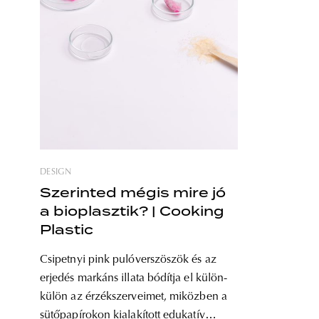
DESIGN
Szerinted mégis mire jó
a bioplasztik? | Cooking
Plastic
Csipetnyi pink pulóverszöszök és az
erjedés markáns illata bódítja el külön-
külön az érzékszerveimet, miközben a
sütőpapírokon kialakított edukatív