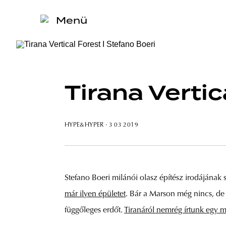
Menü
Tirana Vertic
HYPE&HYPER
· 3 03 2019
Stefano Boeri milánói olasz építész irodájának s
már ilyen épületet
. Bár a Marson még nincs, de 
függőleges erdőt.
Tiranáról nemrég írtunk egy 