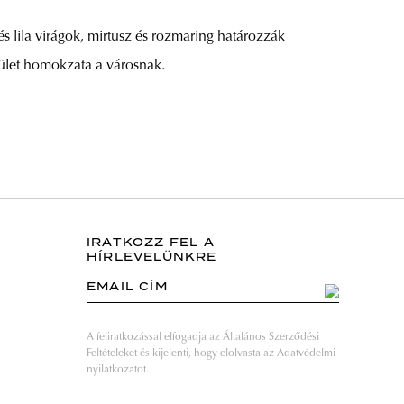
s lila virágok, mirtusz és rozmaring határozzák
pület homokzata a városnak.
IRATKOZZ FEL A
HÍRLEVELÜNKRE
EMAIL CÍM
A feliratkozással elfogadja az Általános Szerződési
Feltételeket és kijelenti, hogy elolvasta az Adatvédelmi
nyilatkozatot.