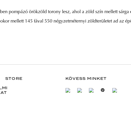
ben pompázó örökzöld torony lesz, ahol a zöld szín mellett sárga é
bokor mellett 145 fával 550 négyzetméternyi zöldterületet ad az é
STORE
KÖVESS MINKET
LMI
ZAT