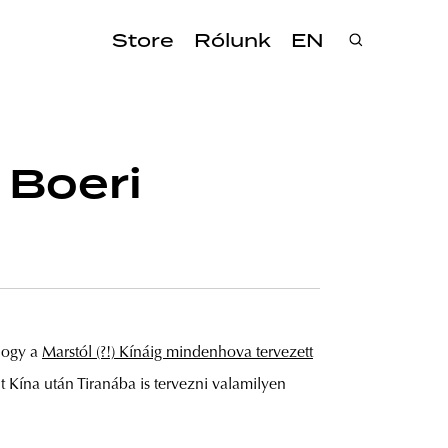
Store
Rólunk
EN
 Boeri
 hogy a
Marstól (?!) Kínáig mindenhova tervezett
 Kína után Tiranába is tervezni valamilyen