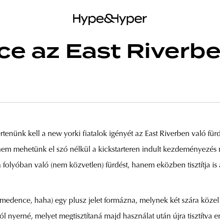
e az East Riverb
nünk kell a new yorki fiatalok igényét az East Riverben való fürdé
em mehetünk el szó nélkül a kickstarteren indult kezdeményezés m
folyóban való (nem közvetlen) fürdést, hanem eközben tisztítja is 
edence, haha) egy plusz jelet formázna, melynek két szára közel
l nyerné, melyet megtisztítaná majd használat után újra tisztítva e