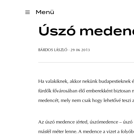
Menü
Úszó medenc
BÁRDOS LÁSZLÓ
· 29 06 2013
Ha valakiknek, akkor nekünk budapestieknek érte
fürdők fővárosában élő emberekként biztosan n
medencét, mely nem csak hogy lehetővé teszi a 
Az úszó medence (érted, úszómedence – úszó m
másfél méter lenne. A medence a vizet a folyóbó