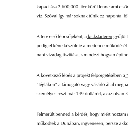
kapacitása 2,600,000 liter körül lenne ami e
víz. Szóval így már soknak tűnik ez naponta, f
A terv első lépcsőjeként, a
kickstarteren
gyűjtött
pedig el kéne készülnie a medence működését s
napi vízadag tisztítása, s mindezt hogyan építh
A következő lépés a projekt felpörgetésében a
“
“téglákon” a támogató vagy vásárló által megha
személyes részt már 149 dollárért, azaz olyan 
Felmerült benned a kérdés, hogy miért hoztam 
működtek a Dunában, ingyenesen, persze akkor m