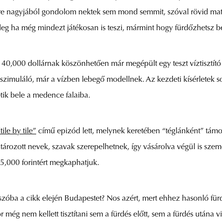
lsőre nagyjából gondolom nektek sem mond semmit, szóval rövid m
őleg ha még mindezt játékosan is teszi, mármint hogy fürdőzhetsz 
 40,000 dollárnak köszönhetően már megépült egy teszt víztisztító
zimuláló, már a vízben lebegő modellnek. Az kezdeti kísérletek 
etik bele a medence falaiba.
tile by tile”
című epizód lett, melynek keretében “téglánként” tám
tározott nevek, szavak szerepelhetnek, így vásárolva végül is sze
35,000 forintért megkaphatjuk.
szóba a cikk elején Budapestet? Nos azért, mert ehhez hasonló fü
ég nem kellett tisztítani sem a fürdés előtt, sem a fürdés utána 