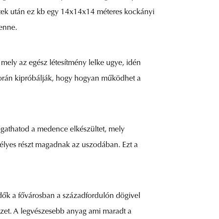
atek után ez kb egy 14x14x14 méteres kockányi
benne.
 mely az egész létesítmény lelke ugye, idén
során kipróbálják, hogy hogyan működhet a
ogathatod a medence elkészültet, mely
mélyes részt magadnak az uszodában. Ezt a
rdők a fővárosban a századfordulón dögivel
vizet. A legvészesebb anyag ami maradt a