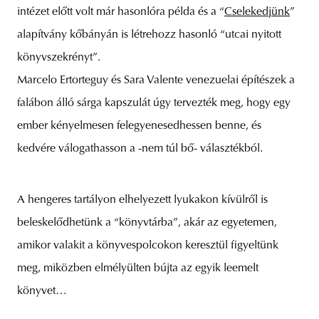
intézet előtt volt már hasonlóra példa és a “
Cselekedjünk
”
alapítvány kőbányán is létrehozz hasonló “utcai nyitott
könyvszekrényt”.
unity
budapest
poland
branding
Marcelo Ertorteguy és Sara Valente venezuelai építészek a
falábon álló sárga kapszulát úgy tervezték meg, hogy egy
ember kényelmesen felegyenesedhessen benne, és
kedvére válogathasson a -nem túl bő- választékból.
A hengeres tartályon elhelyezett lyukakon kívülről is
beleskelődhetünk a “könyvtárba”, akár az egyetemen,
amikor valakit a könyvespolcokon keresztül figyeltünk
meg, miközben elmélyülten bújta az egyik leemelt
könyvet…