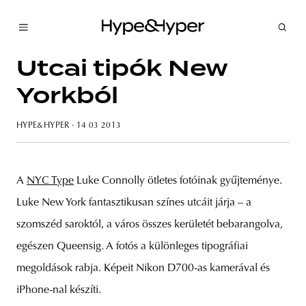
Utcai tipók New
Yorkból
HYPE&HYPER
· 14 03 2013
A
NYC Type
Luke Connolly ötletes fotóinak gyűjteménye.
Luke New York fantasztikusan színes utcáit járja – a
szomszéd saroktól, a város összes kerületét bebarangolva,
egészen Queensig. A fotós a különleges tipográfiai
megoldások rabja. Képeit Nikon D700-as kamerával és
iPhone-nal készíti.