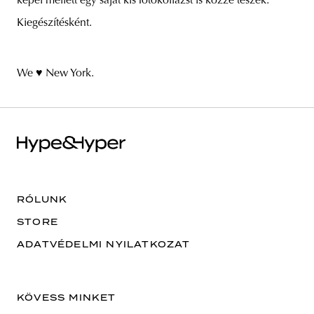
képei mellett egy saját kis fotókollázst is közzé teszek.
Kiegészítésként.
We ♥ New York.
RÓLUNK
STORE
ADATVÉDELMI NYILATKOZAT
KÖVESS MINKET