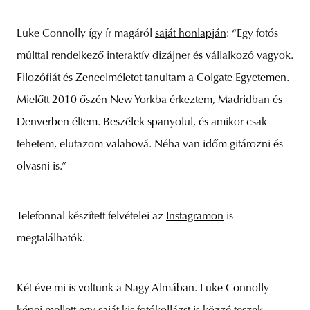
Luke Connolly így ír magáról
saját honlapján
: “Egy fotós
múlttal rendelkező interaktív dizájner és vállalkozó vagyok.
unity
budapest
poland
branding
Filozófiát és Zeneelméletet tanultam a Colgate Egyetemen.
Mielőtt 2010 őszén New Yorkba érkeztem, Madridban és
Denverben éltem. Beszélek spanyolul, és amikor csak
tehetem, elutazom valahová. Néha van időm gitározni és
olvasni is.”
Telefonnal készített felvételei az
Instagramon
is
megtalálhatók.
Két éve mi is voltunk a Nagy Almában. Luke Connolly