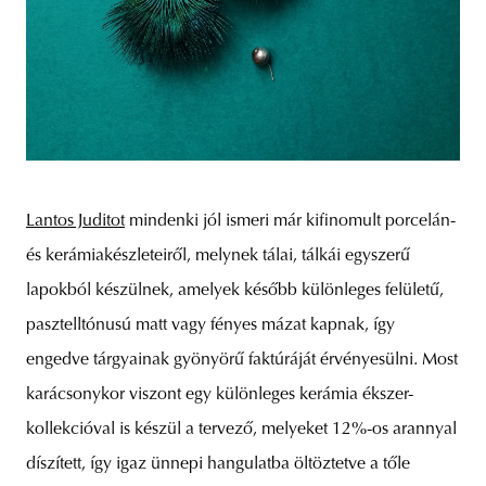
Lantos Juditot
mindenki jól ismeri már kifinomult porcelán-
és kerámiakészleteiről, melynek tálai, tálkái egyszerű
lapokból készülnek, amelyek később különleges felületű,
pasztelltónusú matt vagy fényes mázat kapnak, így
engedve tárgyainak gyönyörű faktúráját érvényesülni. Most
karácsonykor viszont egy különleges kerámia ékszer-
kollekcióval is készül a tervező, melyeket 12%-os arannyal
díszített, így igaz ünnepi hangulatba öltöztetve a tőle