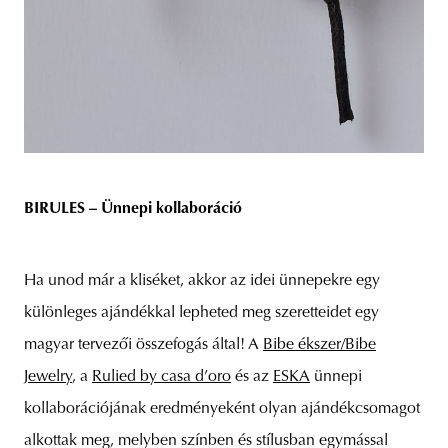
BIRULES – Ünnepi kollaboráció
Ha unod már a kliséket, akkor az idei ünnepekre egy
különleges ajándékkal lepheted meg szeretteidet egy
magyar tervezői összefogás által! A
Bibe ékszer/Bibe
Jewelry
, a
Rulied by casa d’oro
és az
ESKA
ünnepi
kollaborációjának eredményeként olyan ajándékcsomagot
alkottak meg, melyben színben és stílusban egymással