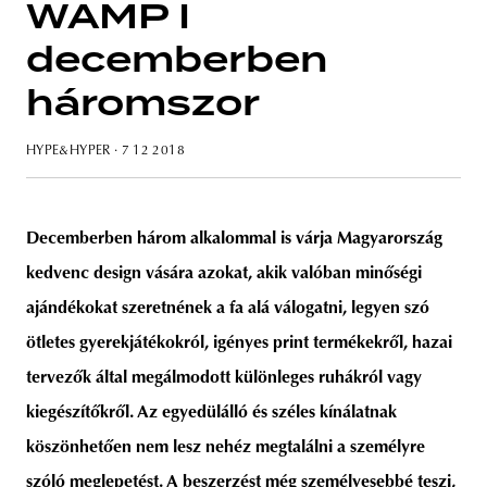
WAMP I
decemberben
háromszor
HYPE&HYPER
· 7 12 2018
Decemberben három alkalommal is várja Magyarország
kedvenc design vására azokat, akik valóban minőségi
ajándékokat szeretnének a fa alá válogatni, legyen szó
ötletes gyerekjátékokról, igényes print termékekről, hazai
tervezők által megálmodott különleges ruhákról vagy
kiegészítőkről. Az egyedülálló és széles kínálatnak
köszönhetően nem lesz nehéz megtalálni a személyre
szóló meglepetést. A beszerzést még személyesebbé teszi,