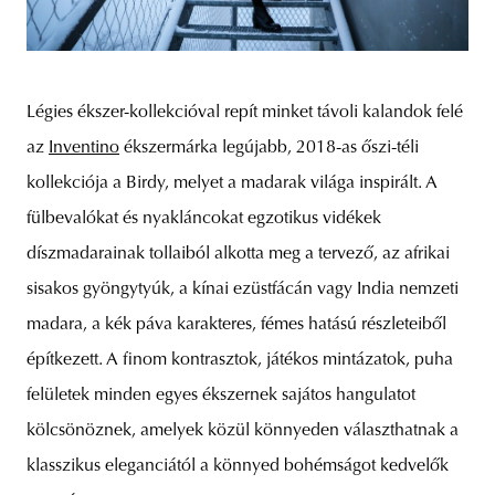
Légies ékszer-kollekcióval repít minket távoli kalandok felé
az
Inventino
ékszermárka legújabb, 2018-as őszi-téli
kollekciója a Birdy, melyet a madarak világa inspirált. A
fülbevalókat és nyakláncokat egzotikus vidékek
díszmadarainak tollaiból alkotta meg a tervező, az afrikai
sisakos gyöngytyúk, a kínai ezüstfácán vagy India nemzeti
madara, a kék páva karakteres, fémes hatású részleteiből
építkezett. A finom kontrasztok, játékos mintázatok, puha
felületek minden egyes ékszernek sajátos hangulatot
kölcsönöznek, amelyek közül könnyeden választhatnak a
klasszikus eleganciától a könnyed bohémságot kedvelők