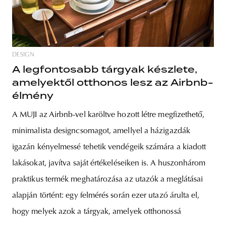
DESIGN
A legfontosabb tárgyak készlete,
amelyektől otthonos lesz az Airbnb-
élmény
A MUJI az Airbnb-vel karöltve hozott létre megfizethető,
minimalista designcsomagot, amellyel a házigazdák
igazán kényelmessé tehetik vendégeik számára a kiadott
lakásokat, javítva saját értékeléseiken is. A huszonhárom
praktikus termék meghatározása az utazók a meglátásai
alapján történt: egy felmérés során ezer utazó árulta el,
hogy melyek azok a tárgyak, amelyek otthonossá