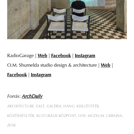
RadioGarage |
Web
|
Facebook
|
Instagram
O.M. Shumelda studio design & architecture |
Web
|
Facebook
|
Instagram
Forrás:
ArchDaily
ARCHITECTURE
EAST
GALÉRIA
HANG
KIÁLLÍTÓTÉR
KÖZÖSSÉGI TÉR
KULTURÁLIS KÖZPONT
LVIV
MÚZEUM
UKRAJNA
ZENE