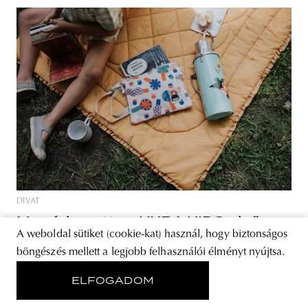
DIVAT
Megérkezett az YKRA KIDS első
A weboldal sütiket (cookie-kat) használ, hogy biztonságos
kollekciója!
böngészés mellett a legjobb felhasználói élményt nyújtsa.
FRIENDS OF TREES – The Reforestation Movement névvel
ELFOGADOM
jelent meg az YKRA KIDS első kollekciója. A márkára