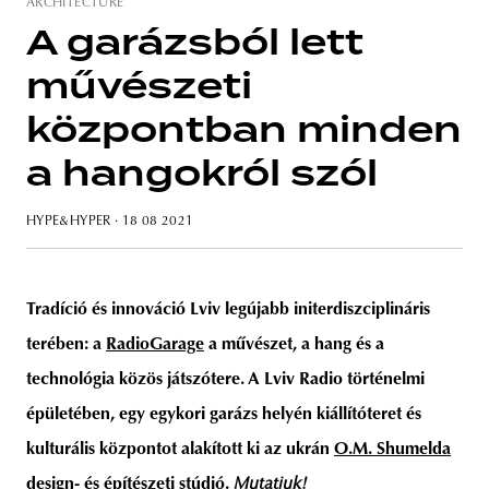
ARCHITECTURE
A garázsból lett
művészeti
unity
budapest
poland
branding
központban minden
a hangokról szól
HYPE&HYPER
· 18 08 2021
Tradíció és innováció Lviv legújabb initerdiszciplináris
terében: a
RadioGarage
a művészet, a hang és a
technológia közös játszótere. A Lviv Radio történelmi
épületében, egy egykori garázs helyén kiállítóteret és
kulturális központot alakított ki az ukrán
O.M. Shumelda
design- és építészeti stúdió.
Mutatjuk!