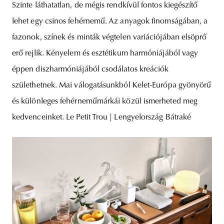
Szinte láthatatlan, de mégis rendkívül fontos kiegészítő
lehet egy csinos fehérnemű. Az anyagok finomságában, a
fazonok, színek és minták végtelen variációjában elsöprő
erő rejlik. Kényelem és esztétikum harmóniájából vagy
éppen diszharmóniájából csodálatos kreációk
születhetnek. Mai válogatásunkból Kelet-Európa gyönyörű
és különleges fehérneműmárkái közül ismerheted meg
kedvenceinket. Le Petit Trou | Lengyelország Bátraké