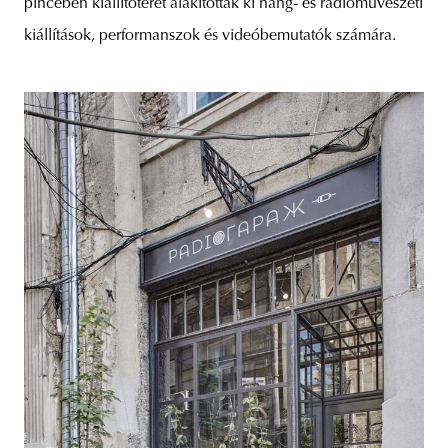
pincében kiállítóteret alakítottak ki hang- és rádióművészeti
kiállítások, performanszok és videóbemutatók számára.