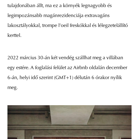
tulajdonában állt, ma ez a környék legnagyobb és
legimpozánsabb magánrezidenciája extravagáns
lakosztályokkal, trompe l’oeil freskókkal és lélegzetelállító
kerttel.
2022 március 30-án két vendég szállhat meg a villában
egy estére. A foglalási felület az Airbnb oldalán december
6-án, helyi idő szerint (GMT+1) délután 6 órakor nyílik
meg.