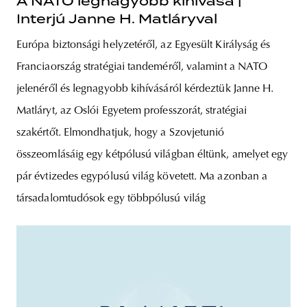
A NATO legnagyobb kihívása |
Interjú Janne H. Matláryval
Európa biztonsági helyzetéről, az Egyesült Királyság és
Franciaország stratégiai tandeméről, valamint a NATO
jelenéről és legnagyobb kihívásáról kérdeztük Janne H.
Matláryt, az Oslói Egyetem professzorát, stratégiai
szakértőt. Elmondhatjuk, hogy a Szovjetunió
összeomlásáig egy kétpólusú világban éltünk, amelyet egy
pár évtizedes egypólusú világ követett. Ma azonban a
társadalomtudósok egy többpólusú világ