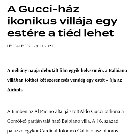
A Gucci-ház
ikonikus villája egy
estére a tiéd lehet
unity
budapest
poland
branding
HYPE&HYPER
· 29 11 2021
A néhány napja debütált film egyik helyszínén, a Balbiano
villában tölthet két szerencsés vendég egy estét –
írja az
Airbnb
.
A filmben az Al Pacino által játszott Aldo Gucci otthona a
Comói-tó partján található Balbiano villa. A 16. századi
palazzo egykor Cardinal Tolomeo Gallio olasz bíboros