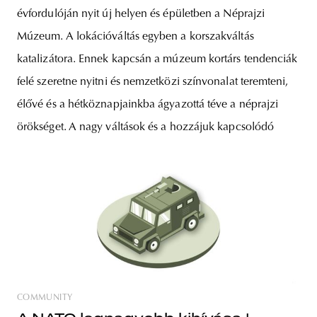
évfordulóján nyit új helyen és épületben a Néprajzi
Múzeum. A lokációváltás egyben a korszakváltás
katalizátora. Ennek kapcsán a múzeum kortárs tendenciák
felé szeretne nyitni és nemzetközi színvonalat teremteni,
élővé és a hétköznapjainkba ágyazottá téve a néprajzi
örökséget. A nagy váltások és a hozzájuk kapcsolódó
COMMUNITY