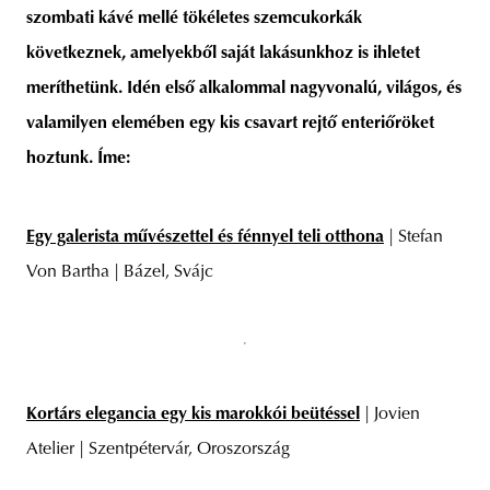
szombati kávé mellé tökéletes szemcukorkák
következnek, amelyekből saját lakásunkhoz is ihletet
meríthetünk. Idén első alkalommal nagyvonalú, világos, és
unity
budapest
poland
branding
valamilyen elemében egy kis csavart rejtő enteriőröket
hoztunk. Íme:
Egy galerista művészettel és fénnyel teli otthona
| Stefan
Von Bartha | Bázel, Svájc
Kortárs elegancia egy kis marokkói beütéssel
| Jovien
Atelier | Szentpétervár, Oroszország