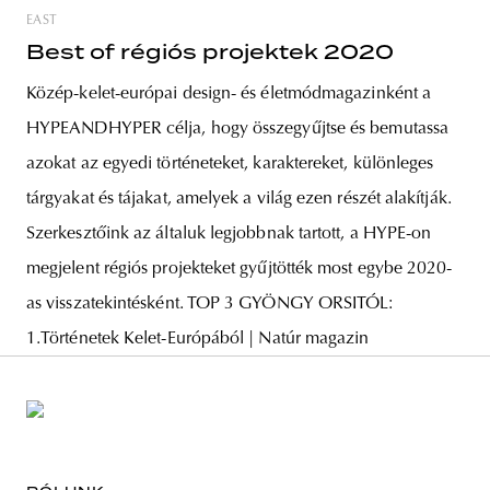
EAST
Best of régiós projektek 2020
Közép-kelet-európai design- és életmódmagazinként a
HYPEANDHYPER célja, hogy összegyűjtse és bemutassa
azokat az egyedi történeteket, karaktereket, különleges
tárgyakat és tájakat, amelyek a világ ezen részét alakítják.
Szerkesztőink az általuk legjobbnak tartott, a HYPE-on
megjelent régiós projekteket gyűjtötték most egybe 2020-
as visszatekintésként. TOP 3 GYÖNGY ORSITÓL:
1.Történetek Kelet-Európából | Natúr magazin