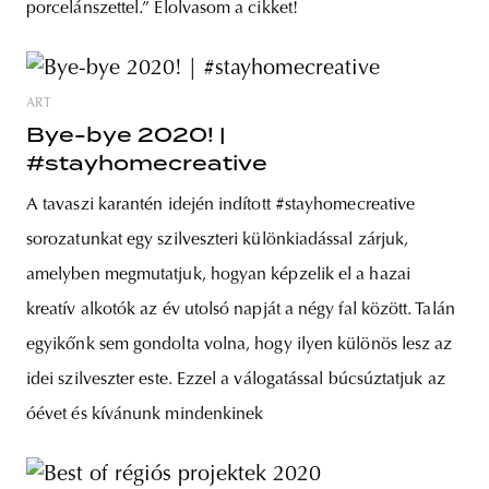
porcelánszettel.” Elolvasom a cikket!
ART
Bye-bye 2020! |
#stayhomecreative
A tavaszi karantén idején indított #stayhomecreative
sorozatunkat egy szilveszteri különkiadással zárjuk,
amelyben megmutatjuk, hogyan képzelik el a hazai
kreatív alkotók az év utolsó napját a négy fal között. Talán
egyikőnk sem gondolta volna, hogy ilyen különös lesz az
idei szilveszter este. Ezzel a válogatással búcsúztatjuk az
óévet és kívánunk mindenkinek