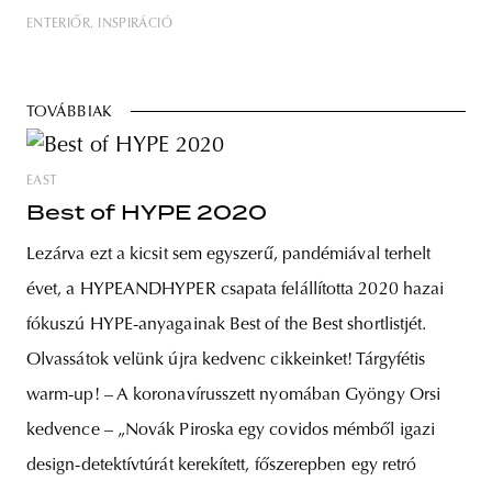
ENTERIŐR
INSPIRÁCIÓ
TOVÁBBIAK
EAST
Best of HYPE 2020
Lezárva ezt a kicsit sem egyszerű, pandémiával terhelt
évet, a HYPEANDHYPER csapata felállította 2020 hazai
fókuszú HYPE-anyagainak Best of the Best shortlistjét.
Olvassátok velünk újra kedvenc cikkeinket! Tárgyfétis
warm-up! – A koronavírusszett nyomában Gyöngy Orsi
kedvence – „Novák Piroska egy covidos mémből igazi
design-detektívtúrát kerekített, főszerepben egy retró