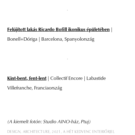
Felújított lakás Ricardo Bofill ikonikus épületében
|
Bonell+Dóriga | Barcelona, Spanyolország
Kint-bent, fent-lent
| Collectif Encore | Labastide
Villefranche, Franciaország
(A kiemelt fotón: Studio AINO-ház, Ptuj)
DESIGN
ARCHITECTURE
2021
A HÉT KEDVENC ENTERIŐRJEI